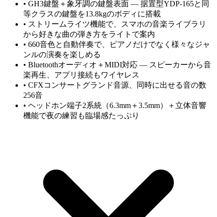
•
GH3鍵盤＋象牙調の鍵盤表面 — 据置型YDP-165と同
等クラスの鍵盤を13.8kgのボディに搭載
•
ストリームライツ機能で、スマホの音楽ライブラリ
から好きな曲の弾き方をライトで案内
•
660音色と自動伴奏で、ピアノだけでなく様々なジャ
ンルの演奏を楽しめる
•
Bluetoothオーディオ＋MIDI対応 — スピーカーから音
楽再生、アプリ接続もワイヤレス
•
CFXコンサートグランド音源、同時に出せる音の数
256音
•
ヘッドホン端子2系統（6.3mm＋3.5mm）＋立体音響
機能で夜の練習も臨場感たっぷり