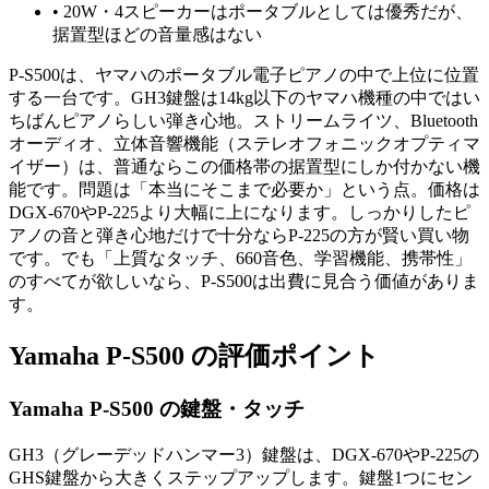
•
20W・4スピーカーはポータブルとしては優秀だが、
据置型ほどの音量感はない
P-S500は、ヤマハのポータブル電子ピアノの中で上位に位置
する一台です。GH3鍵盤は14kg以下のヤマハ機種の中ではい
ちばんピアノらしい弾き心地。ストリームライツ、Bluetooth
オーディオ、立体音響機能（ステレオフォニックオプティマ
イザー）は、普通ならこの価格帯の据置型にしか付かない機
能です。問題は「本当にそこまで必要か」という点。価格は
DGX-670やP-225より大幅に上になります。しっかりしたピ
アノの音と弾き心地だけで十分ならP-225の方が賢い買い物
です。でも「上質なタッチ、660音色、学習機能、携帯性」
のすべてが欲しいなら、P-S500は出費に見合う価値がありま
す。
Yamaha P-S500 の評価ポイント
Yamaha P-S500 の鍵盤・タッチ
GH3（グレーデッドハンマー3）鍵盤は、DGX-670やP-225の
GHS鍵盤から大きくステップアップします。鍵盤1つにセン