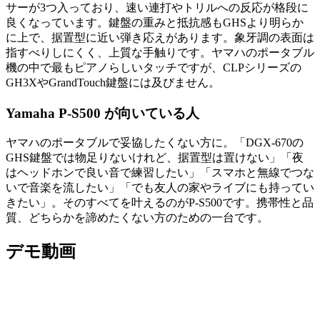
サーが3つ入っており、速い連打やトリルへの反応が格段に
良くなっています。鍵盤の重みと抵抗感もGHSより明らか
に上で、据置型に近い弾き応えがあります。象牙調の表面は
指すべりしにくく、上質な手触りです。ヤマハのポータブル
機の中で最もピアノらしいタッチですが、CLPシリーズの
GH3XやGrandTouch鍵盤には及びません。
Yamaha P-S500 が向いている人
ヤマハのポータブルで妥協したくない方に。「DGX-670の
GHS鍵盤では物足りないけれど、据置型は置けない」「夜
はヘッドホンで良い音で練習したい」「スマホと無線でつな
いで音楽を流したい」「でも友人の家やライブにも持ってい
きたい」。そのすべてを叶えるのがP-S500です。携帯性と品
質、どちらかを諦めたくない方のための一台です。
デモ動画