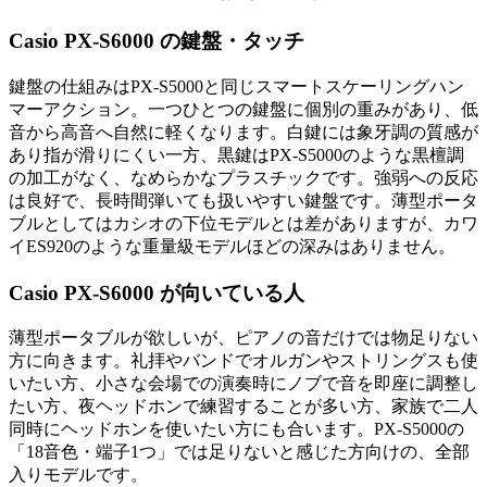
Casio PX-S6000 の鍵盤・タッチ
鍵盤の仕組みはPX-S5000と同じスマートスケーリングハン
マーアクション。一つひとつの鍵盤に個別の重みがあり、低
音から高音へ自然に軽くなります。白鍵には象牙調の質感が
あり指が滑りにくい一方、黒鍵はPX-S5000のような黒檀調
の加工がなく、なめらかなプラスチックです。強弱への反応
は良好で、長時間弾いても扱いやすい鍵盤です。薄型ポータ
ブルとしてはカシオの下位モデルとは差がありますが、カワ
イES920のような重量級モデルほどの深みはありません。
Casio PX-S6000 が向いている人
薄型ポータブルが欲しいが、ピアノの音だけでは物足りない
方に向きます。礼拝やバンドでオルガンやストリングスも使
いたい方、小さな会場での演奏時にノブで音を即座に調整し
たい方、夜ヘッドホンで練習することが多い方、家族で二人
同時にヘッドホンを使いたい方にも合います。PX-S5000の
「18音色・端子1つ」では足りないと感じた方向けの、全部
入りモデルです。