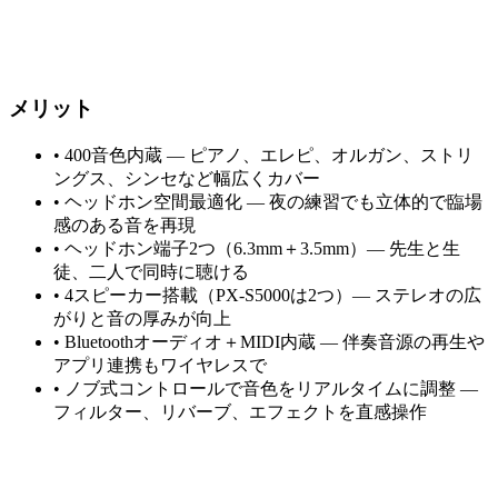
メリット
•
400音色内蔵 — ピアノ、エレピ、オルガン、ストリ
ングス、シンセなど幅広くカバー
•
ヘッドホン空間最適化 — 夜の練習でも立体的で臨場
感のある音を再現
•
ヘッドホン端子2つ（6.3mm＋3.5mm）— 先生と生
徒、二人で同時に聴ける
•
4スピーカー搭載（PX-S5000は2つ）— ステレオの広
がりと音の厚みが向上
•
Bluetoothオーディオ＋MIDI内蔵 — 伴奏音源の再生や
アプリ連携もワイヤレスで
•
ノブ式コントロールで音色をリアルタイムに調整 —
フィルター、リバーブ、エフェクトを直感操作