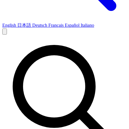
English
日本語
Deutsch
Français
Español
Italiano