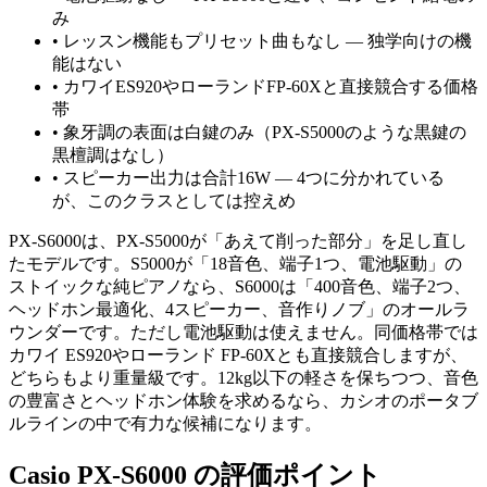
み
•
レッスン機能もプリセット曲もなし — 独学向けの機
能はない
•
カワイES920やローランドFP-60Xと直接競合する価格
帯
•
象牙調の表面は白鍵のみ（PX-S5000のような黒鍵の
黒檀調はなし）
•
スピーカー出力は合計16W — 4つに分かれている
が、このクラスとしては控えめ
PX-S6000は、PX-S5000が「あえて削った部分」を足し直し
たモデルです。S5000が「18音色、端子1つ、電池駆動」の
ストイックな純ピアノなら、S6000は「400音色、端子2つ、
ヘッドホン最適化、4スピーカー、音作りノブ」のオールラ
ウンダーです。ただし電池駆動は使えません。同価格帯では
カワイ ES920やローランド FP-60Xとも直接競合しますが、
どちらもより重量級です。12kg以下の軽さを保ちつつ、音色
の豊富さとヘッドホン体験を求めるなら、カシオのポータブ
ルラインの中で有力な候補になります。
Casio PX-S6000 の評価ポイント