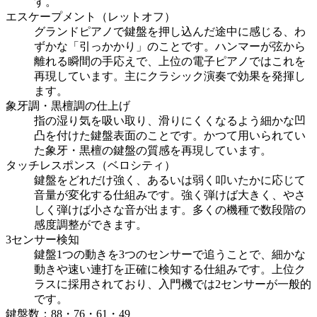
す。
エスケープメント（レットオフ）
グランドピアノで鍵盤を押し込んだ途中に感じる、わ
ずかな「引っかかり」のことです。ハンマーが弦から
離れる瞬間の手応えで、上位の電子ピアノではこれを
再現しています。主にクラシック演奏で効果を発揮し
ます。
象牙調・黒檀調の仕上げ
指の湿り気を吸い取り、滑りにくくなるよう細かな凹
凸を付けた鍵盤表面のことです。かつて用いられてい
た象牙・黒檀の鍵盤の質感を再現しています。
タッチレスポンス（ベロシティ）
鍵盤をどれだけ強く、あるいは弱く叩いたかに応じて
音量が変化する仕組みです。強く弾けば大きく、やさ
しく弾けば小さな音が出ます。多くの機種で数段階の
感度調整ができます。
3センサー検知
鍵盤1つの動きを3つのセンサーで追うことで、細かな
動きや速い連打を正確に検知する仕組みです。上位ク
ラスに採用されており、入門機では2センサーが一般的
です。
鍵盤数：88・76・61・49