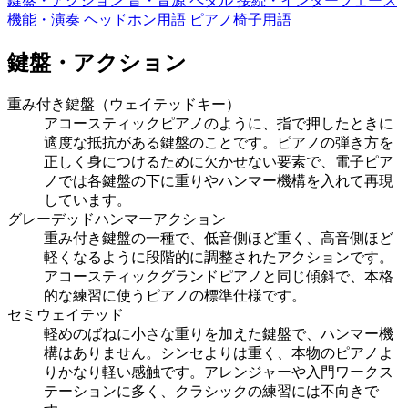
鍵盤・アクション
音・音源
ペダル
接続・インターフェース
機能・演奏
ヘッドホン用語
ピアノ椅子用語
鍵盤・アクション
重み付き鍵盤（ウェイテッドキー）
アコースティックピアノのように、指で押したときに
適度な抵抗がある鍵盤のことです。ピアノの弾き方を
正しく身につけるために欠かせない要素で、電子ピア
ノでは各鍵盤の下に重りやハンマー機構を入れて再現
しています。
グレーデッドハンマーアクション
重み付き鍵盤の一種で、低音側ほど重く、高音側ほど
軽くなるように段階的に調整されたアクションです。
アコースティックグランドピアノと同じ傾斜で、本格
的な練習に使うピアノの標準仕様です。
セミウェイテッド
軽めのばねに小さな重りを加えた鍵盤で、ハンマー機
構はありません。シンセよりは重く、本物のピアノよ
りかなり軽い感触です。アレンジャーや入門ワークス
テーションに多く、クラシックの練習には不向きで