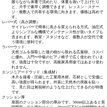
握りながら体重で沈めたり、体重を抜いて上げたり
と、片手で素早く調整できます。レッスン・ステー
ジ・複数人で共有する環境に向きます。価格は高めで
す。
レバー式（高さ調整）
サイドレバーで簡単に高さを変えられる方式。油圧式
よりシンプルな機構でメンテナンス性が良いタイプも
含まれます。教室・スタジオなど、複数人が交代で使
う環境に便利です。
ラバーウッド
天然ゴムを採取した後の樹から取れる広葉樹。コスパ
に優れ、入門〜中級のピアノ椅子で広く使われていま
す。強度は十分ですが、高級家具用途ではあまり使わ
れません。
エンジニアードウッド（集成材）
木片を接着・圧縮した工業用木材。芯材として安価に
高い強度が得られます。外装に天然木の突板を貼っ
て、見た目は無垢材のような仕上げにできるのが特徴
です。
クッション厚
座面のクッション部分の厚みです。50mm以上あると長