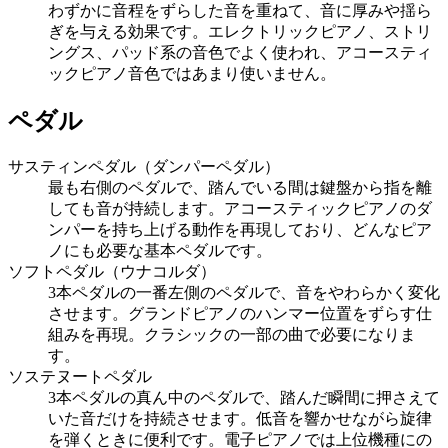
わずかに音程をずらした音を重ねて、音に厚みや揺ら
ぎを与える効果です。エレクトリックピアノ、ストリ
ングス、パッド系の音色でよく使われ、アコースティ
ックピアノ音色ではあまり使いません。
ペダル
サスティンペダル（ダンパーペダル）
最も右側のペダルで、踏んでいる間は鍵盤から指を離
しても音が持続します。アコースティックピアノのダ
ンパーを持ち上げる動作を再現しており、どんなピア
ノにも必要な基本ペダルです。
ソフトペダル（ウナコルダ）
3本ペダルの一番左側のペダルで、音をやわらかく変化
させます。グランドピアノのハンマー位置をずらす仕
組みを再現。クラシックの一部の曲で必要になりま
す。
ソステヌートペダル
3本ペダルの真ん中のペダルで、踏んだ瞬間に押さえて
いた音だけを持続させます。低音を響かせながら旋律
を弾くときに便利です。電子ピアノでは上位機種にの