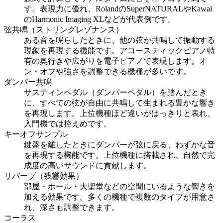
す。表現力に優れ、RolandのSuperNATURALやKawai
のHarmonic Imaging XLなどが代表例です。
弦共鳴（ストリングレゾナンス）
ある音を鳴らしたときに、他の弦が共鳴して振動する
現象を再現する機能です。アコースティックピアノ特
有の奥行きや広がりを電子ピアノで表現します。オ
ン・オフや強さを調整できる機種が多いです。
ダンパー共鳴
サスティンペダル（ダンパーペダル）を踏んだとき
に、すべての弦が自由に共鳴して生まれる豊かな響き
を再現します。上位機種ほど違いがはっきりと表れ、
入門機では控えめです。
キーオフサンプル
鍵盤を離したときにダンパーが弦に戻る、わずかな音
を再現する機能です。上位機種に搭載され、自然で完
成度の高いサウンドに貢献します。
リバーブ（残響効果）
部屋・ホール・大聖堂などの空間にいるような響きを
加える効果です。多くの機種で複数のタイプが用意さ
れ、深さも調整できます。
コーラス