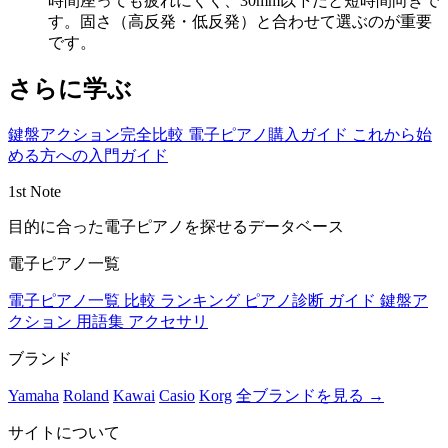
時間座っても疲れにくく、30mm以下だと短時間向きで
す。固さ（高反発・低反発）と合わせて選ぶのが重要
です。
さらに学ぶ
鍵盤アクション完全比較
電子ピアノ購入ガイド
これから始
める方への入門ガイド
1st Note
目的に合った電子ピアノを探せるデータベース
電子ピアノ一覧
電子ピアノ一覧
比較
ランキング
ピアノ診断
ガイド
鍵盤ア
クション
用語集
アクセサリ
ブランド
Yamaha
Roland
Kawai
Casio
Korg
全ブランドを見る →
サイトについて