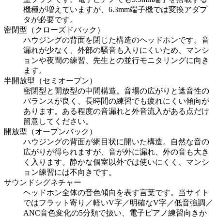
機種が増えていますが、6.3mm端子機では変換アダプ
タが必要です。
密閉型（クローズドバック）
ハウジングの背面を閉じた構造のヘッドホンです。音
漏れが少なく、外部の騒音も入りにくいため、マンシ
ョンや夜間の練習、先生との並行モニタリングに向き
ます。
半開放型（セミオープン）
密閉型と開放型の中間構造。音場の広がりと遮音性の
バランスが良く、長時間の練習でも疲れにくい傾向が
あります。ある程度の音漏れと外音流入がある点だけ
留意してください。
開放型（オープンバック）
ハウジングの背面が網目状に開いた構造。自然な音の
広がりが得られますが、音が外に漏れ、外の音も大き
く入ります。静かな個室以外では使いにくく、マンシ
ョン練習には不向きです。
サウンドシグネチャー
ヘッドホン全体の音色傾向を表す言葉です。当サイト
ではフラット寄り／軽いV字／明確なV字／低音強調／
ANC音色変化の5分類で扱い、電子ピアノ練習向きか