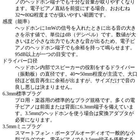
ノのヘッドホン端子でも十分な音量が取りやすくなり
ます。電子ピアノ直結を前提にする場合、おおむね
32〜80Ω程度までが扱いやすい範囲です。
感度（能率）
ヘッドホンに1mWの信号を入れたときに出る音の大き
さを示す値で、単位はdB（デシベル）です。数値が大
きいほど小さな出力でも大きな音が出るため、電子ピ
アノのヘッドホン端子でも余裕を持って鳴らせます。
95dB以上が一つの目安です。
ドライバー口径
ヘッドホン内部でスピーカーの役割をするドライバー
（振動板）の直径です。40〜50mm程度が主流で、大口
径ほど低音再生に余裕が出ますが、サイズだけで音の
良し悪しは決まりません。
6.3mm標準プラグ
プロ用・楽器用の標準的なプラグ規格です。多くの電
子ピアノは前面または背面に6.3mm端子を備えていま
す。3.5mmのヘッドホンを使う場合は変換アダプタが
必要になります。
3.5mmミニプラグ
スマートフォン・ポータブルオーディオで一般的な小
型プラグです。電子ピアノでも3.5mm端子を搭載する