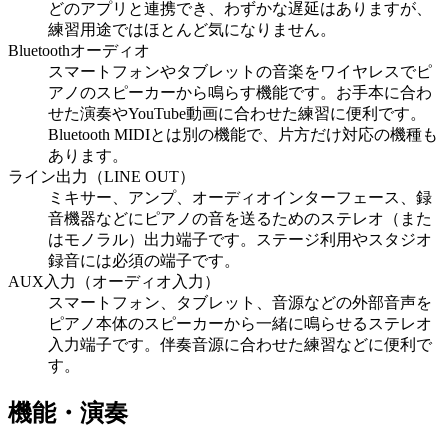
どのアプリと連携でき、わずかな遅延はありますが、
練習用途ではほとんど気になりません。
Bluetoothオーディオ
スマートフォンやタブレットの音楽をワイヤレスでピ
アノのスピーカーから鳴らす機能です。お手本に合わ
せた演奏やYouTube動画に合わせた練習に便利です。
Bluetooth MIDIとは別の機能で、片方だけ対応の機種も
あります。
ライン出力（LINE OUT）
ミキサー、アンプ、オーディオインターフェース、録
音機器などにピアノの音を送るためのステレオ（また
はモノラル）出力端子です。ステージ利用やスタジオ
録音には必須の端子です。
AUX入力（オーディオ入力）
スマートフォン、タブレット、音源などの外部音声を
ピアノ本体のスピーカーから一緒に鳴らせるステレオ
入力端子です。伴奏音源に合わせた練習などに便利で
す。
機能・演奏