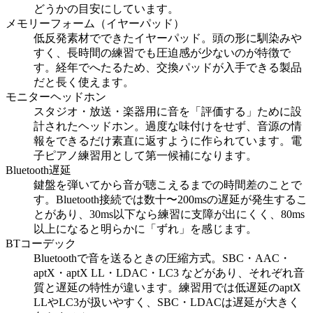
どうかの目安にしています。
メモリーフォーム（イヤーパッド）
低反発素材でできたイヤーパッド。頭の形に馴染みや
すく、長時間の練習でも圧迫感が少ないのが特徴で
す。経年でへたるため、交換パッドが入手できる製品
だと長く使えます。
モニターヘッドホン
スタジオ・放送・楽器用に音を「評価する」ために設
計されたヘッドホン。過度な味付けをせず、音源の情
報をできるだけ素直に返すように作られています。電
子ピアノ練習用として第一候補になります。
Bluetooth遅延
鍵盤を弾いてから音が聴こえるまでの時間差のことで
す。Bluetooth接続では数十〜200msの遅延が発生するこ
とがあり、30ms以下なら練習に支障が出にくく、80ms
以上になると明らかに「ずれ」を感じます。
BTコーデック
Bluetoothで音を送るときの圧縮方式。SBC・AAC・
aptX・aptX LL・LDAC・LC3 などがあり、それぞれ音
質と遅延の特性が違います。練習用では低遅延のaptX
LLやLC3が扱いやすく、SBC・LDACは遅延が大きく