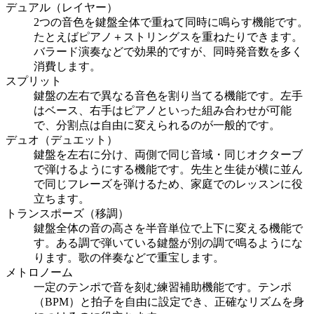
デュアル（レイヤー）
2つの音色を鍵盤全体で重ねて同時に鳴らす機能です。
たとえばピアノ＋ストリングスを重ねたりできます。
バラード演奏などで効果的ですが、同時発音数を多く
消費します。
スプリット
鍵盤の左右で異なる音色を割り当てる機能です。左手
はベース、右手はピアノといった組み合わせが可能
で、分割点は自由に変えられるのが一般的です。
デュオ（デュエット）
鍵盤を左右に分け、両側で同じ音域・同じオクターブ
で弾けるようにする機能です。先生と生徒が横に並ん
で同じフレーズを弾けるため、家庭でのレッスンに役
立ちます。
トランスポーズ（移調）
鍵盤全体の音の高さを半音単位で上下に変える機能で
す。ある調で弾いている鍵盤が別の調で鳴るようにな
ります。歌の伴奏などで重宝します。
メトロノーム
一定のテンポで音を刻む練習補助機能です。テンポ
（BPM）と拍子を自由に設定でき、正確なリズムを身