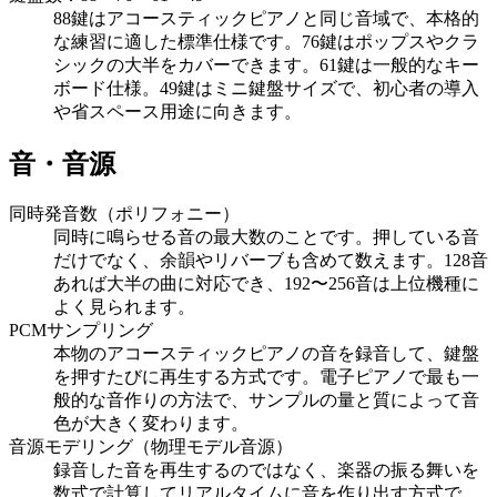
88鍵はアコースティックピアノと同じ音域で、本格的
な練習に適した標準仕様です。76鍵はポップスやクラ
シックの大半をカバーできます。61鍵は一般的なキー
ボード仕様。49鍵はミニ鍵盤サイズで、初心者の導入
や省スペース用途に向きます。
音・音源
同時発音数（ポリフォニー）
同時に鳴らせる音の最大数のことです。押している音
だけでなく、余韻やリバーブも含めて数えます。128音
あれば大半の曲に対応でき、192〜256音は上位機種に
よく見られます。
PCMサンプリング
本物のアコースティックピアノの音を録音して、鍵盤
を押すたびに再生する方式です。電子ピアノで最も一
般的な音作りの方法で、サンプルの量と質によって音
色が大きく変わります。
音源モデリング（物理モデル音源）
録音した音を再生するのではなく、楽器の振る舞いを
数式で計算してリアルタイムに音を作り出す方式で