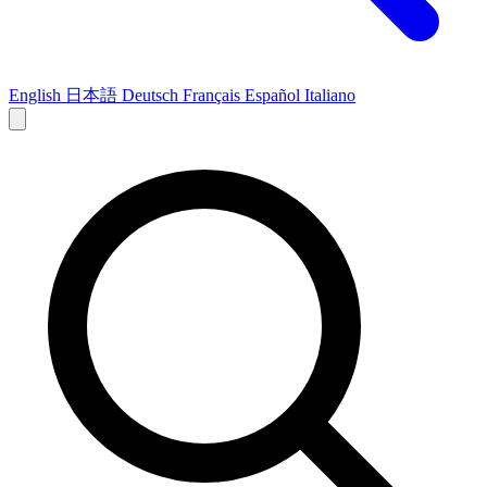
English
日本語
Deutsch
Français
Español
Italiano