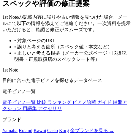
スペックや評価の修正提案
1st Noteの記載内容に誤りや古い情報を見つけた場合、メー
ルにて以下の情報を添えてご連絡ください。一次資料を提示
いただけると、確認と修正がスムーズです。
•
対象ページのURL
•
誤りと考える箇所（スペック値・本文など）
•
正しいと考える根拠（メーカー公式ページ・取扱説
明書・正規取扱店のスペックシート等）
1st Note
目的に合った電子ピアノを探せるデータベース
電子ピアノ一覧
電子ピアノ一覧
比較
ランキング
ピアノ診断
ガイド
鍵盤ア
クション
用語集
アクセサリ
ブランド
Yamaha
Roland
Kawai
Casio
Korg
全ブランドを見る →