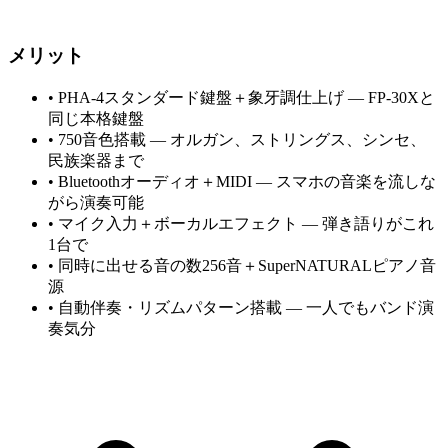
メリット
•
PHA-4スタンダード鍵盤＋象牙調仕上げ — FP-30Xと
同じ本格鍵盤
•
750音色搭載 — オルガン、ストリングス、シンセ、
民族楽器まで
•
Bluetoothオーディオ＋MIDI — スマホの音楽を流しな
がら演奏可能
•
マイク入力＋ボーカルエフェクト — 弾き語りがこれ
1台で
•
同時に出せる音の数256音＋SuperNATURALピアノ音
源
•
自動伴奏・リズムパターン搭載 — 一人でもバンド演
奏気分