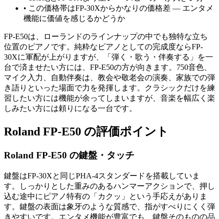
•
この価格帯はFP-30Xからかなりの価格差 — エンタメ
機能に価値を感じるかどうか
FP-E50は、ローランドのラインナップの中でも独特な立ち
位置のピアノです。純粋なピアノとしての完成度ならFP-
30Xに軍配が上がりますが、「弾く・歌う・伴奏する」を一
台で済ませたい方には、FP-E50の方が向きます。750音色、
マイク入力、自動伴奏は、教会や敬老会の演奏、家族での弾
き語りといった場面で力を発揮します。クラシックだけを練
習したい方には機能が余ってしまいますが、音楽を幅広く楽
しみたい方には頼りになる一台です。
Roland FP-E50 の評価ポイント
Roland FP-E50 の鍵盤・タッチ
鍵盤はFP-30Xと同じPHA-4スタンダードを搭載していま
す。しっかりとした重みのあるハンマーアクションで、押し
込む途中にピアノ特有の「カクッ」という手応えがありま
す。鍵盤の表面は象牙のような質感で、指がすべりにくく弾
きやすいです。エンタメ機能が豊富でも、鍵盤そのものの品