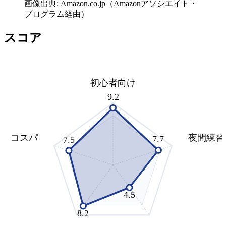
画像出典: Amazon.co.jp（Amazonアソシエイト・
プログラム経由）
スコア
初心者向け
9.2
コスパ
夜間練習
7.7
7.5
4.5
8.2