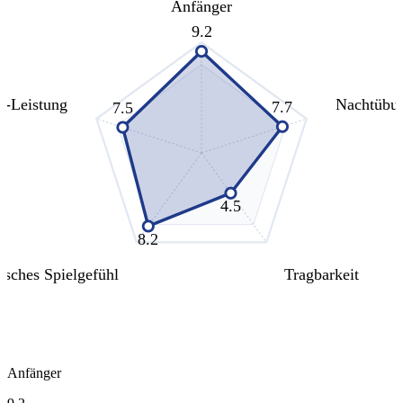
Anfänger
9.2
s-Leistung
Nachtübu
7.7
7.5
4.5
8.2
isches Spielgefühl
Tragbarkeit
Anfänger