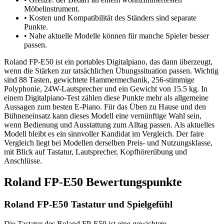
Möbelinstrument.
•
Kosten und Kompatibilität des Ständers sind separate
Punkte.
•
Nahe aktuelle Modelle können für manche Spieler besser
passen.
Roland FP-E50 ist ein portables Digitalpiano, das dann überzeugt,
wenn die Stärken zur tatsächlichen Übungssituation passen. Wichtig
sind 88 Tasten, gewichtete Hammermechanik, 256-stimmige
Polyphonie, 24W-Lautsprecher und ein Gewicht von 15.5 kg. In
einem Digitalpiano-Test zählen diese Punkte mehr als allgemeine
Aussagen zum besten E-Piano. Für das Üben zu Hause und den
Bühneneinsatz kann dieses Modell eine vernünftige Wahl sein,
wenn Bedienung und Ausstattung zum Alltag passen. Als aktuelles
Modell bleibt es ein sinnvoller Kandidat im Vergleich. Der faire
Vergleich liegt bei Modellen derselben Preis- und Nutzungsklasse,
mit Blick auf Tastatur, Lautsprecher, Kopfhörerübung und
Anschlüsse.
Roland FP-E50 Bewertungspunkte
Roland FP-E50 Tastatur und Spielgefühl
Die Tastatur des Roland FP-E50 ist eine gewichtete