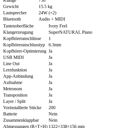
Klänge
750
Gewicht
15.5 kg
Lautsprecher
24W (×2)
Bluetooth
Audio + MIDI
Tastenoberfläche
Ivory Feel
Klangerzeugung
SuperNATURAL Piano
Kopfhöreranschlüsse
1
Kopfhöreranschlusstyp
6.3mm
Kopfhörer-Optimierung
Ja
USB MIDI
Ja
Line Out
Ja
Lernfunktion
Ja
App-Anbindung
Ja
Aufnahme
Ja
Metronom
Ja
Transposition
Ja
Layer / Split
Ja
Vorinstallierte Stücke
200
Batterie
Nein
Zusammenklappbar
Nein
Abmessungen (B×T×H)
1322×338×156 mm