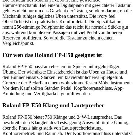
Hammermechanik. Bei einem Digitalpiano mit gewichteter Tastatur
geht es nicht nur um das Gewicht der Tasten, sondern darum, ob die
Mechanik ruhiges tägliches Üben unterstützt. Die ivory feel
Oberfläche ist ein praktisches Komfortdetail. Die Spezifikation
nennt 256-stimmige Polyphonie; das reicht für normale Stücke gut
aus, während komplexere Passagen mit viel Pedal von höheren
Reserven profitieren. So wird die Tastatur zu einem echten
Vergleichspunkt.
Für wen das Roland FP-E50 geeignet ist
Roland FP-E50 passt am ehesten für Spieler mit regelmäßiger
Übung. Der wichtigste Einsatzbereich ist das Üben zu Hause und
den Bühneneinsatz. Stärken: ein klavierähnlicheres Spielgefühl.
Grenzen: der Bedarf an einem wohnzimmerfesten Möbelinstrument.
Vor dem Kauf sollten Ständer, Pedal, Kopfhöreranschluss, App-
Anbindung und Verfügbarkeit geprüft werden.
Roland FP-E50 Klang und Lautsprecher
Roland FP-E50 bietet 750 Klänge und 24W-Lautsprecher. Das
beschreibt den Klangteil des Tests: genug Auswahl für die Übung,
aber die Praxis hängt stark von Lautsprecherleistung,
Kopfhörerbetrieb und Raum ab. Der Kopfhöreranschluss unterstützt