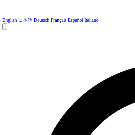
English
日本語
Deutsch
Français
Español
Italiano