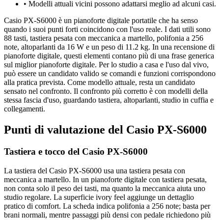
•
Modelli attuali vicini possono adattarsi meglio ad alcuni casi.
Casio PX-S6000 è un pianoforte digitale portatile che ha senso
quando i suoi punti forti coincidono con l'uso reale. I dati utili sono
88 tasti, tastiera pesata con meccanica a martello, polifonia a 256
note, altoparlanti da 16 W e un peso di 11.2 kg. In una recensione di
pianoforte digitale, questi elementi contano più di una frase generica
sul miglior pianoforte digitale. Per lo studio a casa e l'uso dal vivo,
può essere un candidato valido se comandi e funzioni corrispondono
alla pratica prevista. Come modello attuale, resta un candidato
sensato nel confronto. Il confronto più corretto è con modelli della
stessa fascia d'uso, guardando tastiera, altoparlanti, studio in cuffia e
collegamenti.
Punti di valutazione del Casio PX-S6000
Tastiera e tocco del Casio PX-S6000
La tastiera del Casio PX-S6000 usa una tastiera pesata con
meccanica a martello. In un pianoforte digitale con tastiera pesata,
non conta solo il peso dei tasti, ma quanto la meccanica aiuta uno
studio regolare. La superficie ivory feel aggiunge un dettaglio
pratico di comfort. La scheda indica polifonia a 256 note; basta per
brani normali, mentre passaggi più densi con pedale richiedono più