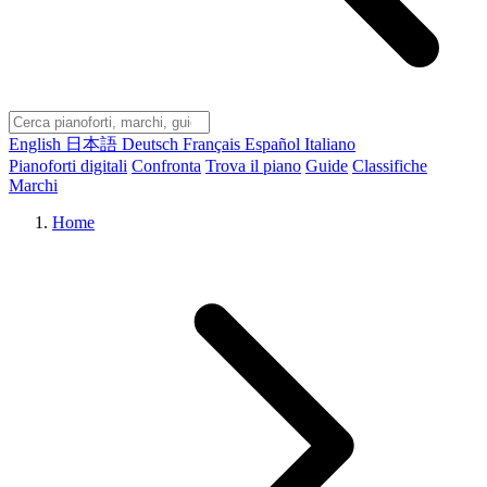
English
日本語
Deutsch
Français
Español
Italiano
Pianoforti digitali
Confronta
Trova il piano
Guide
Classifiche
Marchi
Home