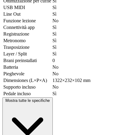
Ottimizzazione per cuffie
Sì
USB MIDI
Sì
Line Out
Sì
Funzione lezione
No
Connettività app
Sì
Registrazione
Sì
Metronomo
Sì
Trasposizione
Sì
Layer / Split
Sì
Brani preinstallati
0
Batteria
No
Pieghevole
No
Dimensiones (L×P×A)
1322×232×102 mm
Supporto incluso
No
Pedale incluso
Sì
Mostra tutte le specifiche