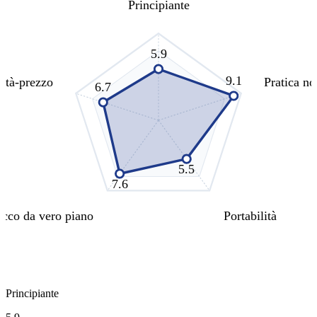
Principiante
5.9
9.1
ità-prezzo
Pratica no
6.7
5.5
7.6
cco da vero piano
Portabilità
Principiante