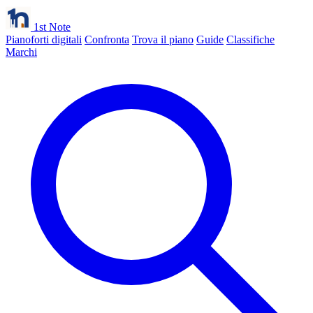
1st Note
Pianoforti digitali
Confronta
Trova il piano
Guide
Classifiche
Marchi