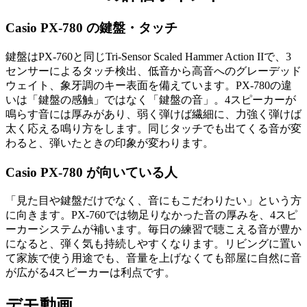
Casio PX-780 の鍵盤・タッチ
鍵盤はPX-760と同じTri-Sensor Scaled Hammer Action IIで、3
センサーによるタッチ検出、低音から高音へのグレーデッド
ウェイト、象牙調のキー表面を備えています。PX-780の違
いは「鍵盤の感触」ではなく「鍵盤の音」。4スピーカーが
鳴らす音には厚みがあり、弱く弾けば繊細に、力強く弾けば
太く応える鳴り方をします。同じタッチでも出てくる音が変
わると、弾いたときの印象が変わります。
Casio PX-780 が向いている人
「見た目や鍵盤だけでなく、音にもこだわりたい」という方
に向きます。PX-760では物足りなかった音の厚みを、4スピ
ーカーシステムが補います。毎日の練習で聴こえる音が豊か
になると、弾く気も持続しやすくなります。リビングに置い
て家族で使う用途でも、音量を上げなくても部屋に自然に音
が広がる4スピーカーは利点です。
デモ動画