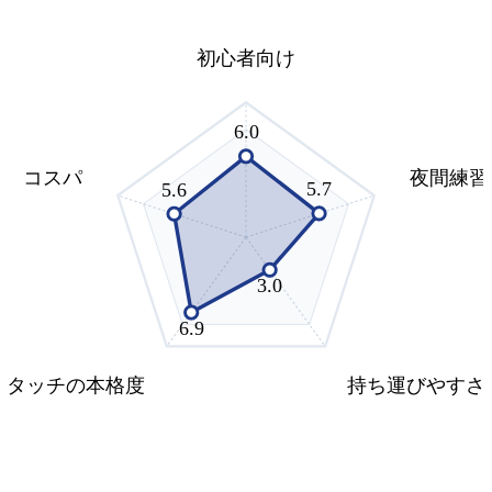
初心者向け
6.0
コスパ
夜間練習
5.7
5.6
3.0
6.9
タッチの本格度
持ち運びやすさ