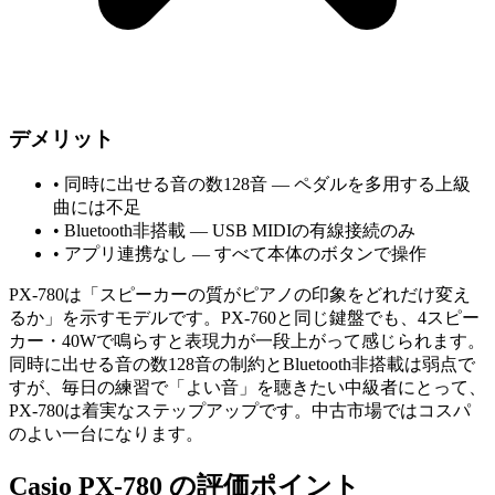
デメリット
•
同時に出せる音の数128音 — ペダルを多用する上級
曲には不足
•
Bluetooth非搭載 — USB MIDIの有線接続のみ
•
アプリ連携なし — すべて本体のボタンで操作
PX-780は「スピーカーの質がピアノの印象をどれだけ変え
るか」を示すモデルです。PX-760と同じ鍵盤でも、4スピー
カー・40Wで鳴らすと表現力が一段上がって感じられます。
同時に出せる音の数128音の制約とBluetooth非搭載は弱点で
すが、毎日の練習で「よい音」を聴きたい中級者にとって、
PX-780は着実なステップアップです。中古市場ではコスパ
のよい一台になります。
Casio PX-780 の評価ポイント