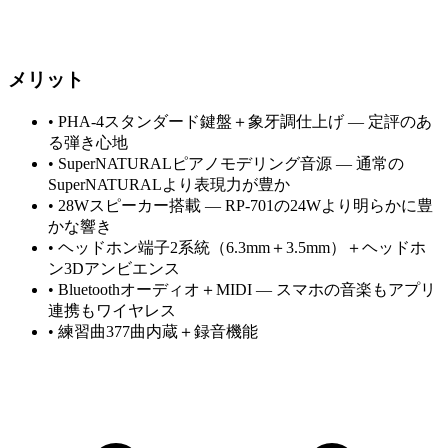
メリット
•
PHA-4スタンダード鍵盤＋象牙調仕上げ — 定評のあ
る弾き心地
•
SuperNATURALピアノモデリング音源 — 通常の
SuperNATURALより表現力が豊か
•
28Wスピーカー搭載 — RP-701の24Wより明らかに豊
かな響き
•
ヘッドホン端子2系統（6.3mm＋3.5mm）＋ヘッドホ
ン3Dアンビエンス
•
Bluetoothオーディオ＋MIDI — スマホの音楽もアプリ
連携もワイヤレス
•
練習曲377曲内蔵＋録音機能