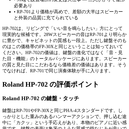
必要あり
•
RP-701より価格が高めで、差額の大半はスピーカー
と外装の品質に充てられている
HP-702は、リビングで「いい音を鳴らしたい」方にとって
現実的な候補です。28Wスピーカーの音はRP-701より明らか
に豊かで、キャビネットの質感も一段上。ただし鍵盤そのも
のはこの価格帯のFP-30Xと同じということは知っておいて
ください。HP-702の価値は、鍵盤の進化ではなく「音・見
た目・機能」のトータルパッケージにあります。スピーカー
の質と見た目にこだわるなら価格差の価値はあります。そう
でなければ、RP-701で同じ演奏体験が手に入ります。
Roland HP-702 の評価ポイント
Roland HP-702 の鍵盤・タッチ
鍵盤はRP-701やFP-30Xと同じPHA-4スタンダードです。し
っかりとした重みのあるハンマーアクションで、押し込む途
中に「カクッ」という手応えがあり、本物のピアノに近い感
覚です。鍵盤の表面は象牙のような質感で指なじみが良いで