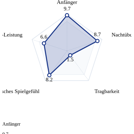
Anfänger
9.7
8.7
s-Leistung
Nachtübu
6.6
1.5
8.2
isches Spielgefühl
Tragbarkeit
Anfänger