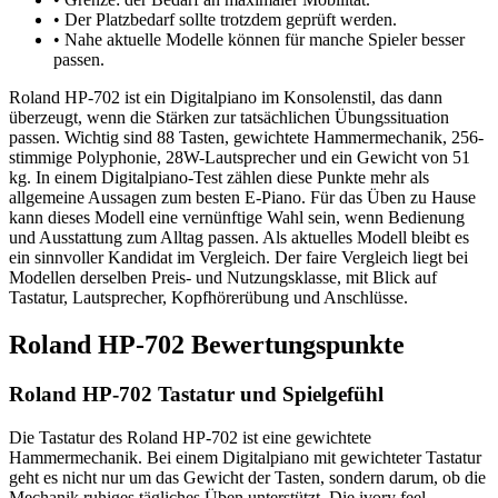
•
Der Platzbedarf sollte trotzdem geprüft werden.
•
Nahe aktuelle Modelle können für manche Spieler besser
passen.
Roland HP-702 ist ein Digitalpiano im Konsolenstil, das dann
überzeugt, wenn die Stärken zur tatsächlichen Übungssituation
passen. Wichtig sind 88 Tasten, gewichtete Hammermechanik, 256-
stimmige Polyphonie, 28W-Lautsprecher und ein Gewicht von 51
kg. In einem Digitalpiano-Test zählen diese Punkte mehr als
allgemeine Aussagen zum besten E-Piano. Für das Üben zu Hause
kann dieses Modell eine vernünftige Wahl sein, wenn Bedienung
und Ausstattung zum Alltag passen. Als aktuelles Modell bleibt es
ein sinnvoller Kandidat im Vergleich. Der faire Vergleich liegt bei
Modellen derselben Preis- und Nutzungsklasse, mit Blick auf
Tastatur, Lautsprecher, Kopfhörerübung und Anschlüsse.
Roland HP-702 Bewertungspunkte
Roland HP-702 Tastatur und Spielgefühl
Die Tastatur des Roland HP-702 ist eine gewichtete
Hammermechanik. Bei einem Digitalpiano mit gewichteter Tastatur
geht es nicht nur um das Gewicht der Tasten, sondern darum, ob die
Mechanik ruhiges tägliches Üben unterstützt. Die ivory feel