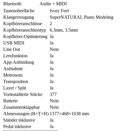
Bluetooth
Audio + MIDI
Tastenoberfläche
Ivory Feel
Klangerzeugung
SuperNATURAL Piano Modeling
Kopfhöreranschlüsse
2
Kopfhöreranschlusstyp
6.3mm, 3.5mm
Kopfhörer-Optimierung
Ja
USB MIDI
Ja
Line Out
Nein
Lernfunktion
Ja
App-Anbindung
Ja
Aufnahme
Ja
Metronom
Ja
Transposition
Ja
Layer / Split
Ja
Vorinstallierte Stücke
377
Batterie
Nein
Zusammenklappbar
Nein
Abmessungen (B×T×H)
1377×468×1038 mm
Ständer inklusive
Ja
Pedal inklusive
Ja