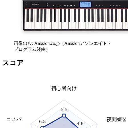
画像出典: Amazon.co.jp（Amazonアソシエイト・
プログラム経由）
スコア
初心者向け
5.5
コスパ
夜間練習
6.5
4.8