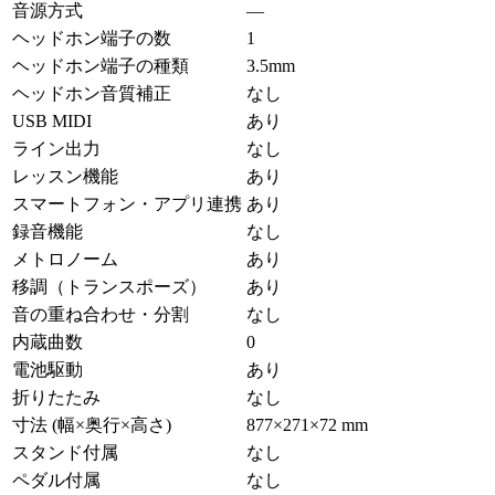
音源方式
—
ヘッドホン端子の数
1
ヘッドホン端子の種類
3.5mm
ヘッドホン音質補正
なし
USB MIDI
あり
ライン出力
なし
レッスン機能
あり
スマートフォン・アプリ連携
あり
録音機能
なし
メトロノーム
あり
移調（トランスポーズ）
あり
音の重ね合わせ・分割
なし
内蔵曲数
0
電池駆動
あり
折りたたみ
なし
寸法 (幅×奥行×高さ)
877×271×72 mm
スタンド付属
なし
ペダル付属
なし