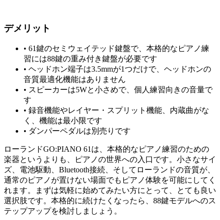
デメリット
•
61鍵のセミウェイテッド鍵盤で、本格的なピアノ練
習には88鍵の重み付き鍵盤が必要です
•
ヘッドホン端子は3.5mmが1つだけで、ヘッドホンの
音質最適化機能はありません
•
スピーカーは5Wと小さめで、個人練習向きの音量で
す
•
録音機能やレイヤー・スプリット機能、内蔵曲がな
く、機能は最小限です
•
ダンパーペダルは別売りです
ローランドGO:PIANO 61は、本格的なピアノ練習のための
楽器というよりも、ピアノの世界への入口です。小さなサイ
ズ、電池駆動、Bluetooth接続、そしてローランドの音質が、
通常のピアノが置けない場面でもピアノ体験を可能にしてく
れます。まずは気軽に始めてみたい方にとって、とても良い
選択肢です。本格的に続けたくなったら、88鍵モデルへのス
テップアップを検討しましょう。