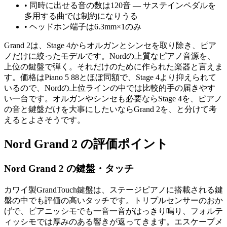
•
同時に出せる音の数は120音 — サステインペダルを
多用する曲では制約になりうる
•
ヘッドホン端子は6.3mm×1のみ
Grand 2は、Stage 4からオルガンとシンセを取り除き、ピア
ノだけに絞ったモデルです。Nordの上質なピアノ音源を、
上位の鍵盤で弾く。それだけのために作られた楽器と言えま
す。価格はPiano 5 88とほぼ同額で、Stage 4より抑えられて
いるので、Nordの上位ラインの中では比較的手の届きやす
い一台です。オルガンやシンセも必要ならStage 4を、ピアノ
の音と鍵盤だけを大事にしたいならGrand 2を、と分けて考
えるとよさそうです。
Nord Grand 2 の評価ポイント
Nord Grand 2 の鍵盤・タッチ
カワイ製GrandTouch鍵盤は、ステージピアノに搭載される鍵
盤の中でも評価の高いタッチです。トリプルセンサーのおか
げで、ピアニッシモでも一音一音がはっきり鳴り、フォルテ
ィッシモでは厚みのある響きが返ってきます。エスケープメ