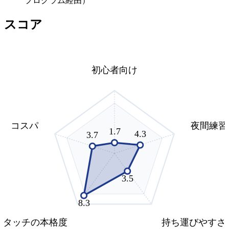
プログラム経由）
スコア
初心者向け
コスパ
夜間練習
1.7
4.3
3.7
3.5
8.3
タッチの本格度
持ち運びやすさ