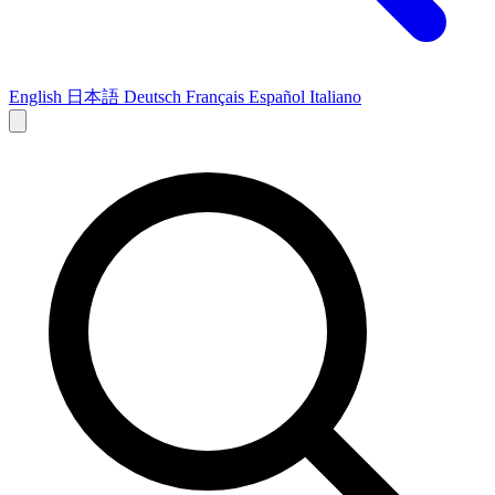
English
日本語
Deutsch
Français
Español
Italiano