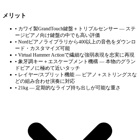
メリット
•
カワイ製GrandTouch鍵盤＋トリプルセンサー — ステ
ージピアノ向け鍵盤の中でも高い評価
•
Nordピアノライブラリから400以上の音色をダウンロ
ード・カスタマイズ可能
•
Virtual Hammer Actionで繊細な強弱表現を忠実に再現
•
象牙調キー＋エスケープメント機構 — 本物のグラン
ドピアノに極めて近いタッチ
•
レイヤー/スプリット機能 — ピアノ＋ストリングスな
どの組み合わせ演奏に対応
•
21kg — 定期的なライブ持ち出しが可能な重さ