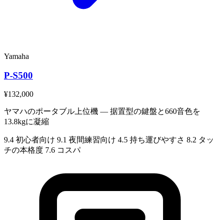
Yamaha
P-S500
¥132,000
ヤマハのポータブル上位機 — 据置型の鍵盤と660音色を
13.8kgに凝縮
9.4
初心者向け
9.1
夜間練習向け
4.5
持ち運びやすさ
8.2
タッ
チの本格度
7.6
コスパ