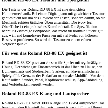
Die Tastatur des Roland RD-88 EX ist eine gewichtete
Hammermechanik. Bei einem Digitalpiano mit gewichteter Tastatur
geht es nicht nur um das Gewicht der Tasten, sondern darum, ob die
Mechanik ruhiges tägliches Üben unterstützt. Die ivory feel
Oberfläche ist ein praktisches Komfortdetail. Die Spezifikation
nennt 256-stimmige Polyphonie; das reicht für normale Stücke gut
aus, während komplexere Passagen mit viel Pedal von höheren
Reserven profitieren. So wird die Tastatur zu einem echten
Vergleichspunkt.
Für wen das Roland RD-88 EX geeignet ist
Roland RD-88 EX passt am ehesten für Spieler mit regelmäßiger
Übung. Der wichtigste Einsatzbereich ist das Üben zu Hause, den
Bühneneinsatz und Studioarbeit. Stärken: ein klavierähnlicheres
Spielgefühl. Grenzen: der Bedarf an maximaler Mobilität. Vor dem
Kauf sollten Ständer, Pedal, Kopfhöreranschluss, App-Anbindung
und Verfügbarkeit geprüft werden.
Roland RD-88 EX Klang und Lautsprecher
Roland RD-88 EX bietet 3000 Klänge und 12W-Lautsprecher. Das
beschreibt den Klangteil des Tests: genug Auswahl für die Übung,