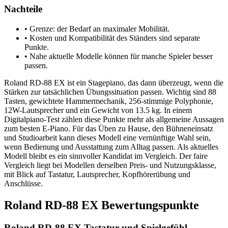
Nachteile
•
Grenze: der Bedarf an maximaler Mobilität.
•
Kosten und Kompatibilität des Ständers sind separate
Punkte.
•
Nahe aktuelle Modelle können für manche Spieler besser
passen.
Roland RD-88 EX ist ein Stagepiano, das dann überzeugt, wenn die
Stärken zur tatsächlichen Übungssituation passen. Wichtig sind 88
Tasten, gewichtete Hammermechanik, 256-stimmige Polyphonie,
12W-Lautsprecher und ein Gewicht von 13.5 kg. In einem
Digitalpiano-Test zählen diese Punkte mehr als allgemeine Aussagen
zum besten E-Piano. Für das Üben zu Hause, den Bühneneinsatz
und Studioarbeit kann dieses Modell eine vernünftige Wahl sein,
wenn Bedienung und Ausstattung zum Alltag passen. Als aktuelles
Modell bleibt es ein sinnvoller Kandidat im Vergleich. Der faire
Vergleich liegt bei Modellen derselben Preis- und Nutzungsklasse,
mit Blick auf Tastatur, Lautsprecher, Kopfhörerübung und
Anschlüsse.
Roland RD-88 EX Bewertungspunkte
Roland RD-88 EX Tastatur und Spielgefühl