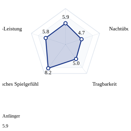
5.9
s-Leistung
Nachtübu
5.8
4.7
5.0
8.2
isches Spielgefühl
Tragbarkeit
Anfänger
5.9