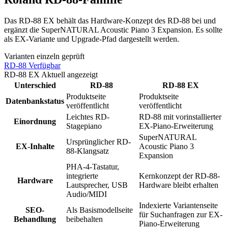
Das RD-88 EX behält das Hardware-Konzept des RD-88 bei und
ergänzt die SuperNATURAL Acoustic Piano 3 Expansion. Es sollte
als EX-Variante und Upgrade-Pfad dargestellt werden.
Varianten einzeln geprüft
RD-88
Verfügbar
RD-88 EX
Aktuell angezeigt
Unterschied
RD-88
RD-88 EX
Produktseite
Produktseite
Datenbankstatus
veröffentlicht
veröffentlicht
Leichtes RD-
RD-88 mit vorinstallierter
Einordnung
Stagepiano
EX-Piano-Erweiterung
SuperNATURAL
Ursprünglicher RD-
EX-Inhalte
Acoustic Piano 3
88-Klangsatz
Expansion
PHA-4-Tastatur,
integrierte
Kernkonzept der RD-88-
Hardware
Lautsprecher, USB
Hardware bleibt erhalten
Audio/MIDI
Indexierte Variantenseite
SEO-
Als Basismodellseite
für Suchanfragen zur EX-
Behandlung
beibehalten
Piano-Erweiterung