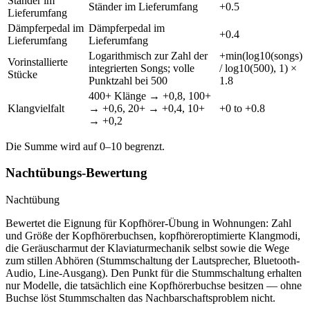
Ständer im
Ständer im Lieferumfang
+0.5
Lieferumfang
Dämpferpedal im
Dämpferpedal im
+0.4
Lieferumfang
Lieferumfang
Logarithmisch zur Zahl der
+min(log10(songs)
Vorinstallierte
integrierten Songs; volle
/ log10(500), 1) ×
Stücke
Punktzahl bei 500
1.8
400+ Klänge → +0,8, 100+
Klangvielfalt
→ +0,6, 20+ → +0,4, 10+
+0 to +0.8
→ +0,2
Die Summe wird auf 0–10 begrenzt.
Nachtübungs-Bewertung
Nachtübung
Bewertet die Eignung für Kopfhörer-Übung in Wohnungen: Zahl
und Größe der Kopfhörerbuchsen, kopfhöreroptimierte Klangmodi,
die Geräuscharmut der Klaviaturmechanik selbst sowie die Wege
zum stillen Abhören (Stummschaltung der Lautsprecher, Bluetooth-
Audio, Line-Ausgang). Den Punkt für die Stummschaltung erhalten
nur Modelle, die tatsächlich eine Kopfhörerbuchse besitzen — ohne
Buchse löst Stummschalten das Nachbarschaftsproblem nicht.