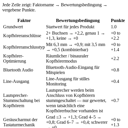
Jede Zeile zeigt: Faktorname → Bewertungsbedingung →
vergebene Punkte.
Faktor
Bewertungsbedingung
Punkte
Grundwert
Startwert für jedes Produkt
1.0
2+ Buchsen → +2,2, genau 1 →
+0 to
Kopfhöreranschlüsse
+1,3, keine → +0
+2.2
Mit 6,3 mm → +0,9; mit 3,5 mm
+0 to
Kopfhöreranschlusstyp
→ +0,5 (kombinierbar)
+1.4
Kopfhörer-
Räumlicher / binauraler
+2.2
Optimierung
Kopfhörermodus
Bluetooth-Audio-Eingang für
Bluetooth Audio
+0.8
Mitspielen
Line-Ausgang für stilles
Line-Ausgang
+0.4
Monitoring
Lautsprecher werden beim
Lautsprecher-
Anschluss von Kopfhörern
Stummschaltung bei
stummgeschaltet — nur gewertet,
+0.7
Kopfhörern
wenn tatsächlich eine
Kopfhörerbuchse vorhanden ist
Grad ≤3 → +1,3; Grad 4–5 →
Geräuscharmut der
+0 to
+0,8; Grad 6–7 → +0,4; schwerer
Tastaturmechanik
+1.3
→ +0