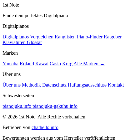
1st Note
Finde dein perfektes Digitalpiano
Digitalpianos
Digitalpianos
Vergleichen
Ranglisten
Piano-Finder
Ratgeber
Klaviaturen
Glossar
Marken
Yamaha
Roland
Kawai
Casio
Korg
Alle Marken →
Über uns
Über uns
Methodik
Datenschutz
Haftungsausschluss
Kontakt
Schwesterseiten
pianojuku.info
pianojuku-gakuhu.info
© 2026 1st Note. Alle Rechte vorbehalten.
Betrieben von
chathello.info
Bewertungen werden aus vom Hersteller veröffentlichten