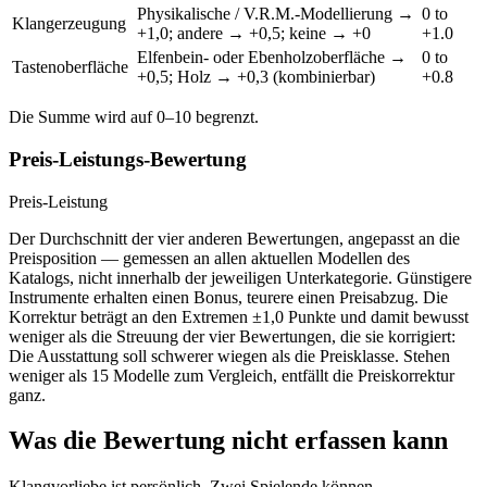
Physikalische / V.R.M.-Modellierung →
0 to
Klangerzeugung
+1,0; andere → +0,5; keine → +0
+1.0
Elfenbein- oder Ebenholzoberfläche →
0 to
Tastenoberfläche
+0,5; Holz → +0,3 (kombinierbar)
+0.8
Die Summe wird auf 0–10 begrenzt.
Preis-Leistungs-Bewertung
Preis-Leistung
Der Durchschnitt der vier anderen Bewertungen, angepasst an die
Preisposition — gemessen an allen aktuellen Modellen des
Katalogs, nicht innerhalb der jeweiligen Unterkategorie. Günstigere
Instrumente erhalten einen Bonus, teurere einen Preisabzug. Die
Korrektur beträgt an den Extremen ±1,0 Punkte und damit bewusst
weniger als die Streuung der vier Bewertungen, die sie korrigiert:
Die Ausstattung soll schwerer wiegen als die Preisklasse. Stehen
weniger als 15 Modelle zum Vergleich, entfällt die Preiskorrektur
ganz.
Was die Bewertung nicht erfassen kann
Klangvorliebe ist persönlich. Zwei Spielende können