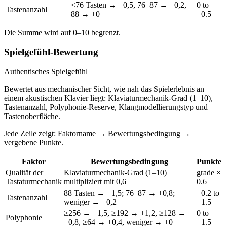
<76 Tasten → +0,5, 76–87 → +0,2,
0 to
Tastenanzahl
88 → +0
+0.5
Die Summe wird auf 0–10 begrenzt.
Spielgefühl-Bewertung
Authentisches Spielgefühl
Bewertet aus mechanischer Sicht, wie nah das Spielerlebnis an
einem akustischen Klavier liegt: Klaviaturmechanik-Grad (1–10),
Tastenanzahl, Polyphonie-Reserve, Klangmodellierungstyp und
Tastenoberfläche.
Jede Zeile zeigt: Faktorname → Bewertungsbedingung →
vergebene Punkte.
Faktor
Bewertungsbedingung
Punkte
Qualität der
Klaviaturmechanik-Grad (1–10)
grade ×
Tastaturmechanik
multipliziert mit 0,6
0.6
88 Tasten → +1,5; 76–87 → +0,8;
+0.2 to
Tastenanzahl
weniger → +0,2
+1.5
≥256 → +1,5, ≥192 → +1,2, ≥128 →
0 to
Polyphonie
+0,8, ≥64 → +0,4, weniger → +0
+1.5