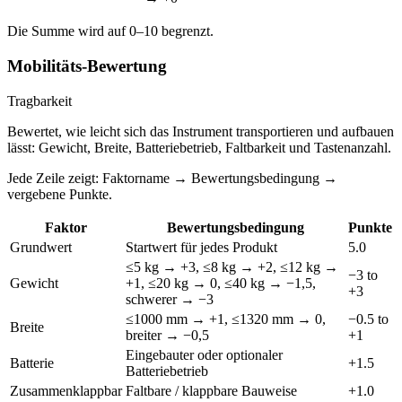
Die Summe wird auf 0–10 begrenzt.
Mobilitäts-Bewertung
Tragbarkeit
Bewertet, wie leicht sich das Instrument transportieren und aufbauen
lässt: Gewicht, Breite, Batteriebetrieb, Faltbarkeit und Tastenanzahl.
Jede Zeile zeigt: Faktorname → Bewertungsbedingung →
vergebene Punkte.
Faktor
Bewertungsbedingung
Punkte
Grundwert
Startwert für jedes Produkt
5.0
≤5 kg → +3, ≤8 kg → +2, ≤12 kg →
−3 to
Gewicht
+1, ≤20 kg → 0, ≤40 kg → −1,5,
+3
schwerer → −3
≤1000 mm → +1, ≤1320 mm → 0,
−0.5 to
Breite
breiter → −0,5
+1
Eingebauter oder optionaler
Batterie
+1.5
Batteriebetrieb
Zusammenklappbar
Faltbare / klappbare Bauweise
+1.0