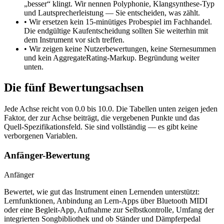
„besser“ klingt. Wir nennen Polyphonie, Klangsynthese-Typ
und Lautsprecherleistung — Sie entscheiden, was zählt.
•
Wir ersetzen kein 15-minütiges Probespiel im Fachhandel.
Die endgültige Kaufentscheidung sollten Sie weiterhin mit
dem Instrument vor sich treffen.
•
Wir zeigen keine Nutzerbewertungen, keine Sternesummen
und kein AggregateRating-Markup. Begründung weiter
unten.
Die fünf Bewertungsachsen
Jede Achse reicht von 0.0 bis 10.0. Die Tabellen unten zeigen jeden
Faktor, der zur Achse beiträgt, die vergebenen Punkte und das
Quell-Spezifikationsfeld. Sie sind vollständig — es gibt keine
verborgenen Variablen.
Anfänger-Bewertung
Anfänger
Bewertet, wie gut das Instrument einen Lernenden unterstützt:
Lernfunktionen, Anbindung an Lern-Apps über Bluetooth MIDI
oder eine Begleit-App, Aufnahme zur Selbstkontrolle, Umfang der
integrierten Songbibliothek und ob Ständer und Dämpferpedal