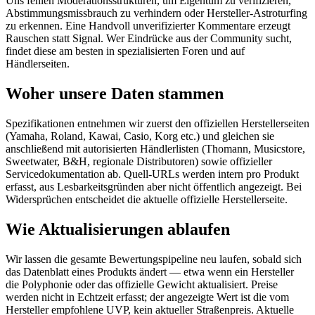
Uns fehlen Moderationsstrukturen, um Eigentum zu verifizieren,
Abstimmungsmissbrauch zu verhindern oder Hersteller-Astroturfing
zu erkennen. Eine Handvoll unverifizierter Kommentare erzeugt
Rauschen statt Signal. Wer Eindrücke aus der Community sucht,
findet diese am besten in spezialisierten Foren und auf
Händlerseiten.
Woher unsere Daten stammen
Spezifikationen entnehmen wir zuerst den offiziellen Herstellerseiten
(Yamaha, Roland, Kawai, Casio, Korg etc.) und gleichen sie
anschließend mit autorisierten Händlerlisten (Thomann, Musicstore,
Sweetwater, B&H, regionale Distributoren) sowie offizieller
Servicedokumentation ab. Quell-URLs werden intern pro Produkt
erfasst, aus Lesbarkeitsgründen aber nicht öffentlich angezeigt. Bei
Widersprüchen entscheidet die aktuelle offizielle Herstellerseite.
Wie Aktualisierungen ablaufen
Wir lassen die gesamte Bewertungspipeline neu laufen, sobald sich
das Datenblatt eines Produkts ändert — etwa wenn ein Hersteller
die Polyphonie oder das offizielle Gewicht aktualisiert. Preise
werden nicht in Echtzeit erfasst; der angezeigte Wert ist die vom
Hersteller empfohlene UVP, kein aktueller Straßenpreis. Aktuelle