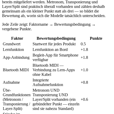
bereits mitgeliefert werden. Metronom, Transponierung und
Layer/Split sind praktisch überall vorhanden und zählen deshalb
gemeinsam als ein kleiner Punkt statt als drei — so bildet die
Bewertung ab, worin sich die Modelle tatsächlich unterscheiden.
Jede Zeile zeigt: Faktorname → Bewertungsbedingung →
vergebene Punkte.
Faktor
Bewertungsbedingung
Punkte
Grundwert
Startwert für jedes Produkt
0.5
Lernfunktion
Lernfunktion an Bord
+1.8
Begleit-App für Smartphone
App-Anbindung
+1.8
verfügbar
Bluetooth MIDI —
Bluetooth MIDI
Verbindung zu Lern-Apps
+1.0
ohne Kabel
Integrierte
Aufnahme
+0.8
Aufnahmefunktion
Übe-
Metronom UND
Grundfunktionen
Transponierung UND
(Metronom /
Layer/Split vorhanden (ein
+0.6
Transponierung /
gebündelter Punkt — einzeln
Layer-Split)
sind sie nahezu Standard)