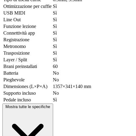
Ottimizzazione per cuffie
Sì
USB MIDI
Sì
Line Out
Sì
Funzione lezione
Sì
Connettività app
Sì
Registrazione
Sì
Metronomo
Sì
Trasposizione
Sì
Layer / Split
Sì
Brani preinstallati
60
Batteria
No
Pieghevole
No
Dimensiones (L×P×A)
1357×341×140 mm
Supporto incluso
No
Pedale incluso
Sì
Mostra tutte le specifiche