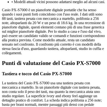
•
Modelli attuali vicini possono adattarsi meglio ad alcuni casi.
Casio PX-S7000 è un pianoforte digitale portatile che ha senso
quando i suoi punti forti coincidono con l'uso reale. I dati utili sono
88 tasti, tastiera pesata con meccanica a martello, polifonia a 256
note, altoparlanti da 20 W e un peso di 18.6 kg. In una recensione di
pianoforte digitale, questi elementi contano più di una frase generica
sul miglior pianoforte digitale. Per lo studio a casa e l'uso dal vivo,
può essere un candidato valido se comandi e funzioni corrispondono
alla pratica prevista. Come modello attuale, resta un candidato
sensato nel confronto. Il confronto più corretto è con modelli della
stessa fascia d'uso, guardando tastiera, altoparlanti, studio in cuffia e
collegamenti.
Punti di valutazione del Casio PX-S7000
Tastiera e tocco del Casio PX-S7000
La tastiera del Casio PX-S7000 usa una tastiera pesata con
meccanica a martello. In un pianoforte digitale con tastiera pesata,
non conta solo il peso dei tasti, ma quanto la meccanica aiuta uno
studio regolare. La superficie ivory and ebony feel aggiunge un
dettaglio pratico di comfort. La scheda indica polifonia a 256 note;
basta per brani normali, mentre passaggi più densi con pedale