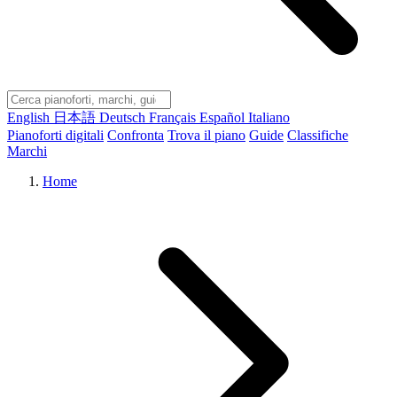
English
日本語
Deutsch
Français
Español
Italiano
Pianoforti digitali
Confronta
Trova il piano
Guide
Classifiche
Marchi
Home