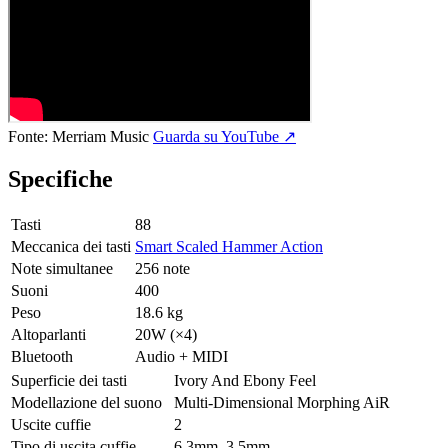
Fonte:
Merriam Music
Guarda su YouTube ↗
Specifiche
Tasti
88
Meccanica dei tasti
Smart Scaled Hammer Action
Note simultanee
256 note
Suoni
400
Peso
18.6 kg
Altoparlanti
20W (×4)
Bluetooth
Audio + MIDI
Superficie dei tasti
Ivory And Ebony Feel
Modellazione del suono
Multi-Dimensional Morphing AiR
Uscite cuffie
2
Tipo di uscita cuffie
6.3mm, 3.5mm