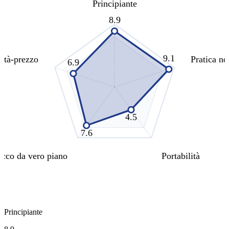
Principiante
8.9
9.1
ità-prezzo
Pratica no
6.9
4.5
7.6
cco da vero piano
Portabilità
Principiante