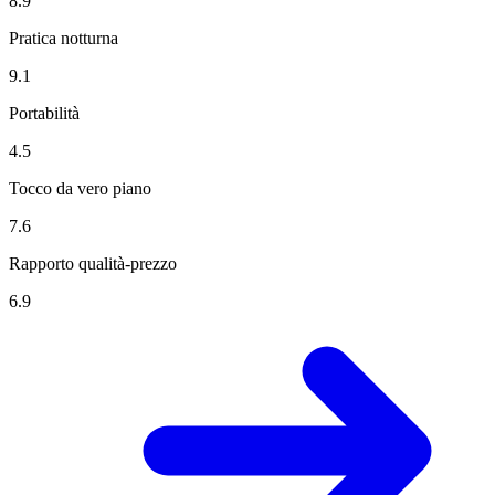
8.9
Pratica notturna
9.1
Portabilità
4.5
Tocco da vero piano
7.6
Rapporto qualità-prezzo
6.9