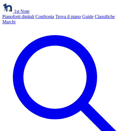
1st Note
Pianoforti digitali
Confronta
Trova il piano
Guide
Classifiche
Marchi