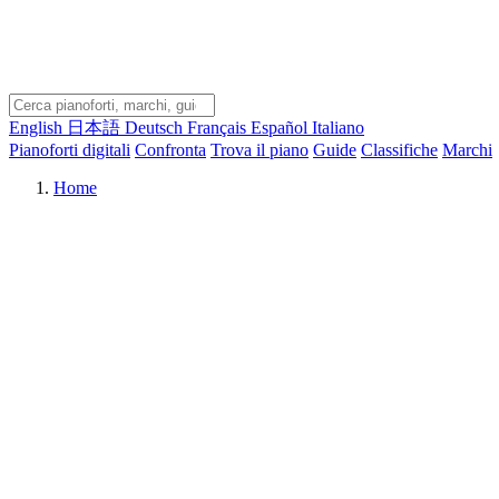
English
日本語
Deutsch
Français
Español
Italiano
Pianoforti digitali
Confronta
Trova il piano
Guide
Classifiche
Marchi
Home