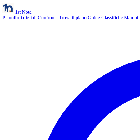
1st Note
Pianoforti digitali
Confronta
Trova il piano
Guide
Classifiche
Marchi