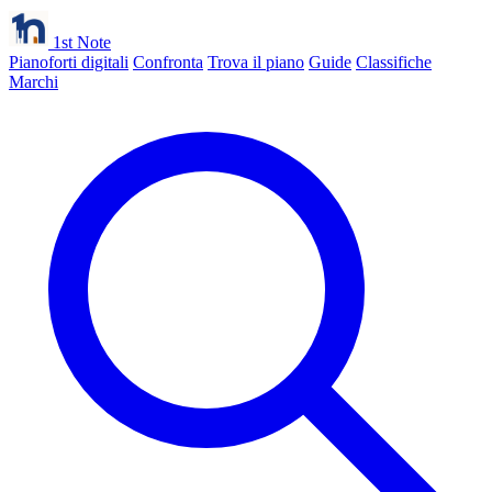
1st Note
Pianoforti digitali
Confronta
Trova il piano
Guide
Classifiche
Marchi