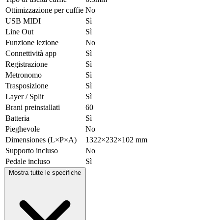
Ottimizzazione per cuffie
No
USB MIDI
Sì
Line Out
Sì
Funzione lezione
No
Connettività app
Sì
Registrazione
Sì
Metronomo
Sì
Trasposizione
Sì
Layer / Split
Sì
Brani preinstallati
60
Batteria
Sì
Pieghevole
No
Dimensiones (L×P×A)
1322×232×102 mm
Supporto incluso
No
Pedale incluso
Sì
Mostra tutte le specifiche