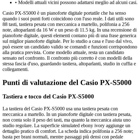
•
Modelli attuali vicini possono adattarsi meglio ad alcuni casi.
Casio PX-S5000 è un pianoforte digitale portatile che ha senso
quando i suoi punti forti coincidono con l'uso reale. I dati utili sono
88 tasti, tastiera pesata con meccanica a martello, polifonia a 256
note, altoparlanti da 16 W e un peso di 11.5 kg. In una recensione di
pianoforte digitale, questi elementi contano più di una frase generica
sul miglior pianoforte digitale. Per lo studio a casa e l'uso dal vivo,
può essere un candidato valido se comandi e funzioni corrispondono
alla pratica prevista. Come modello attuale, resta un candidato
sensato nel confronto. Il confronto più corretto è con modelli della
stessa fascia d'uso, guardando tastiera, altoparlanti, studio in cuffia e
collegamenti.
Punti di valutazione del Casio PX-S5000
Tastiera e tocco del Casio PX-S5000
La tastiera del Casio PX-S5000 usa una tastiera pesata con
meccanica a martello. In un pianoforte digitale con tastiera pesata,
non conta solo il peso dei tasti, ma quanto la meccanica aiuta uno
studio regolare. La superficie simulated ebony ivory aggiunge un
dettaglio pratico di comfort. La scheda indica polifonia a 256 note;
basta per brani normali, mentre passaggi più densi con pedale