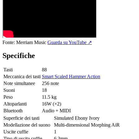
Fonte:
Merriam Music
Guarda su YouTube ↗
Specifiche
Tasti
88
Meccanica dei tasti
Smart Scaled Hammer Action
Note simultanee
256 note
Suoni
18
Peso
11.5 kg
Altoparlanti
16W (×2)
Bluetooth
Audio + MIDI
Superficie dei tasti
Simulated Ebony Ivory
Modellazione del suono
Multi-dimensional Morphing AiR
Uscite cuffie
1
Tipo di uscita cuffie
6.3mm