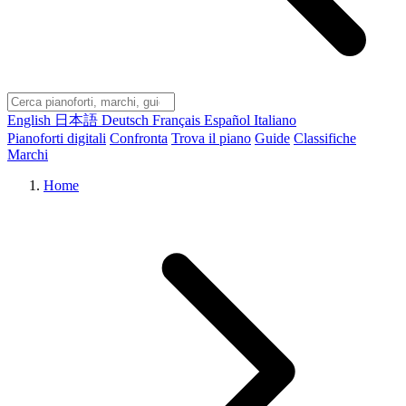
English
日本語
Deutsch
Français
Español
Italiano
Pianoforti digitali
Confronta
Trova il piano
Guide
Classifiche
Marchi
Home