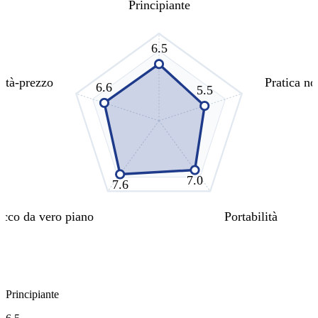
Principiante
6.5
ità-prezzo
Pratica no
6.6
5.5
7.0
7.6
cco da vero piano
Portabilità
Principiante