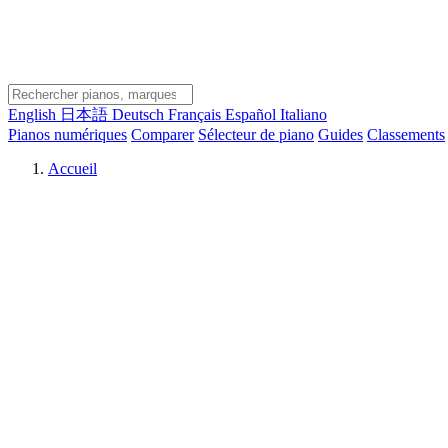
English
日本語
Deutsch
Français
Español
Italiano
Pianos numériques
Comparer
Sélecteur de piano
Guides
Classements
Accueil