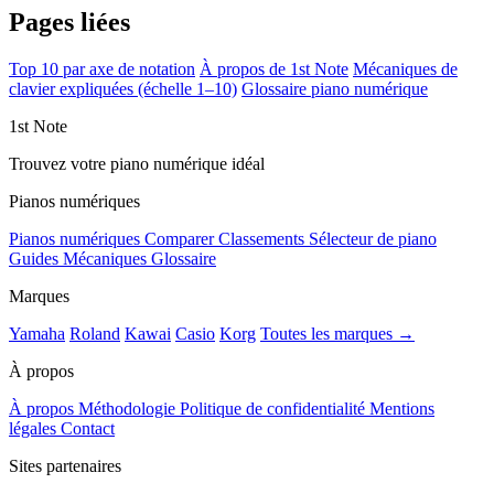
Pages liées
Top 10 par axe de notation
À propos de 1st Note
Mécaniques de
clavier expliquées (échelle 1–10)
Glossaire piano numérique
1st Note
Trouvez votre piano numérique idéal
Pianos numériques
Pianos numériques
Comparer
Classements
Sélecteur de piano
Guides
Mécaniques
Glossaire
Marques
Yamaha
Roland
Kawai
Casio
Korg
Toutes les marques →
À propos
À propos
Méthodologie
Politique de confidentialité
Mentions
légales
Contact
Sites partenaires