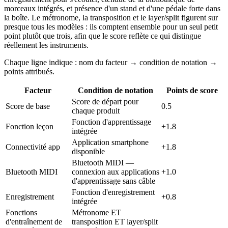
morceaux intégrés, et présence d'un stand et d'une pédale forte dans
la boîte. Le métronome, la transposition et le layer/split figurent sur
presque tous les modèles : ils comptent ensemble pour un seul petit
point plutôt que trois, afin que le score reflète ce qui distingue
réellement les instruments.
Chaque ligne indique : nom du facteur → condition de notation →
points attribués.
Facteur
Condition de notation
Points de score
Score de départ pour
Score de base
0.5
chaque produit
Fonction d'apprentissage
Fonction leçon
+1.8
intégrée
Application smartphone
Connectivité app
+1.8
disponible
Bluetooth MIDI —
Bluetooth MIDI
connexion aux applications
+1.0
d'apprentissage sans câble
Fonction d'enregistrement
Enregistrement
+0.8
intégrée
Fonctions
Métronome ET
d'entraînement de
transposition ET layer/split