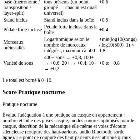
base (métronome /
tous présents (un point
+0.6
transposition /
groupé — chacun est quasi
layer-split)
universel)
Stand inclus
Stand inclus dans la boîte
+0.5
Pédale forte incluse dans la
Pédale forte incluse
+0.4
boîte
Logarithmique selon le
+min(log10(songs)
Morceaux
nombre de morceaux
/ log10(500), 1) ×
préinstallés
intégrés ; maximum à 500
1.8
400+ sons → +0,8, 100+
Variété de sons
→ +0,6, 20+ → +0,4, 10+
+0 to +0.8
→ +0,2
Le total est borné à 0–10.
Score Pratique nocturne
Pratique nocturne
Évalue l'adéquation à une pratique au casque en appartement :
nombre et taille des prises casque, modes sonores optimisés pour le
casque, discrétion de la mécanique elle-même et voies d'écoute
silencieuse (coupure des haut-parleurs, audio Bluetooth, sortie
ligne). Le point de coupure des haut-parleurs n'est attribué qu'aux