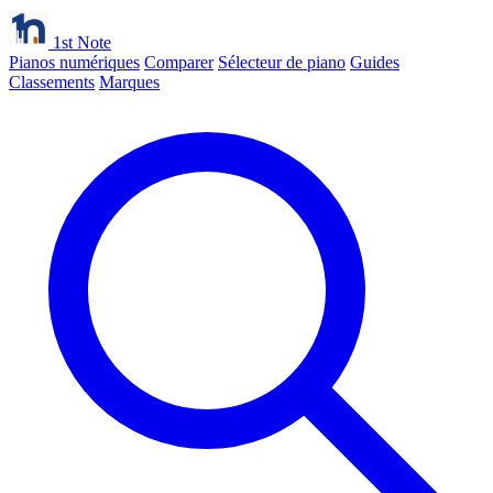
1st Note
Pianos numériques
Comparer
Sélecteur de piano
Guides
Classements
Marques