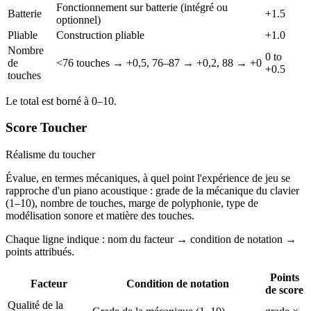
Fonctionnement sur batterie (intégré ou
Batterie
+1.5
optionnel)
Pliable
Construction pliable
+1.0
Nombre
0 to
de
<76 touches → +0,5, 76–87 → +0,2, 88 → +0
+0.5
touches
Le total est borné à 0–10.
Score Toucher
Réalisme du toucher
Évalue, en termes mécaniques, à quel point l'expérience de jeu se
rapproche d'un piano acoustique : grade de la mécanique du clavier
(1–10), nombre de touches, marge de polyphonie, type de
modélisation sonore et matière des touches.
Chaque ligne indique : nom du facteur → condition de notation →
points attribués.
Points
Facteur
Condition de notation
de score
Qualité de la