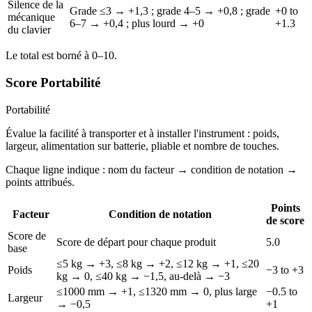
Silence de la
Grade ≤3 → +1,3 ; grade 4–5 → +0,8 ; grade
+0 to
mécanique
6–7 → +0,4 ; plus lourd → +0
+1.3
du clavier
Le total est borné à 0–10.
Score Portabilité
Portabilité
Évalue la facilité à transporter et à installer l'instrument : poids,
largeur, alimentation sur batterie, pliable et nombre de touches.
Chaque ligne indique : nom du facteur → condition de notation →
points attribués.
Points
Facteur
Condition de notation
de score
Score de
Score de départ pour chaque produit
5.0
base
≤5 kg → +3, ≤8 kg → +2, ≤12 kg → +1, ≤20
Poids
−3 to +3
kg → 0, ≤40 kg → −1,5, au-delà → −3
≤1000 mm → +1, ≤1320 mm → 0, plus large
−0.5 to
Largeur
→ −0,5
+1