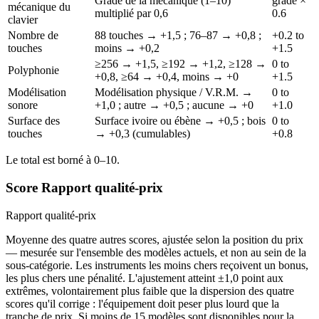
Grade de la mécanique (1–10)
grade ×
mécanique du
multiplié par 0,6
0.6
clavier
Nombre de
88 touches → +1,5 ; 76–87 → +0,8 ;
+0.2 to
touches
moins → +0,2
+1.5
≥256 → +1,5, ≥192 → +1,2, ≥128 →
0 to
Polyphonie
+0,8, ≥64 → +0,4, moins → +0
+1.5
Modélisation
Modélisation physique / V.R.M. →
0 to
sonore
+1,0 ; autre → +0,5 ; aucune → +0
+1.0
Surface des
Surface ivoire ou ébène → +0,5 ; bois
0 to
touches
→ +0,3 (cumulables)
+0.8
Le total est borné à 0–10.
Score Rapport qualité-prix
Rapport qualité-prix
Moyenne des quatre autres scores, ajustée selon la position du prix
— mesurée sur l'ensemble des modèles actuels, et non au sein de la
sous-catégorie. Les instruments les moins chers reçoivent un bonus,
les plus chers une pénalité. L'ajustement atteint ±1,0 point aux
extrêmes, volontairement plus faible que la dispersion des quatre
scores qu'il corrige : l'équipement doit peser plus lourd que la
tranche de prix. Si moins de 15 modèles sont disponibles pour la