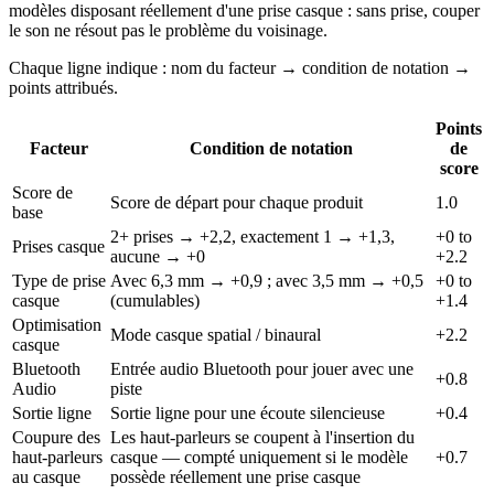
modèles disposant réellement d'une prise casque : sans prise, couper
le son ne résout pas le problème du voisinage.
Chaque ligne indique : nom du facteur → condition de notation →
points attribués.
Points
Facteur
Condition de notation
de
score
Score de
Score de départ pour chaque produit
1.0
base
2+ prises → +2,2, exactement 1 → +1,3,
+0 to
Prises casque
aucune → +0
+2.2
Type de prise
Avec 6,3 mm → +0,9 ; avec 3,5 mm → +0,5
+0 to
casque
(cumulables)
+1.4
Optimisation
Mode casque spatial / binaural
+2.2
casque
Bluetooth
Entrée audio Bluetooth pour jouer avec une
+0.8
Audio
piste
Sortie ligne
Sortie ligne pour une écoute silencieuse
+0.4
Coupure des
Les haut-parleurs se coupent à l'insertion du
haut-parleurs
casque — compté uniquement si le modèle
+0.7
au casque
possède réellement une prise casque