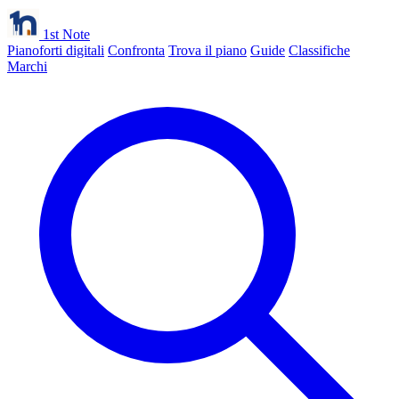
1st Note
Pianoforti digitali
Confronta
Trova il piano
Guide
Classifiche
Marchi