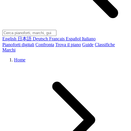
English
日本語
Deutsch
Français
Español
Italiano
Pianoforti digitali
Confronta
Trova il piano
Guide
Classifiche
Marchi
Home