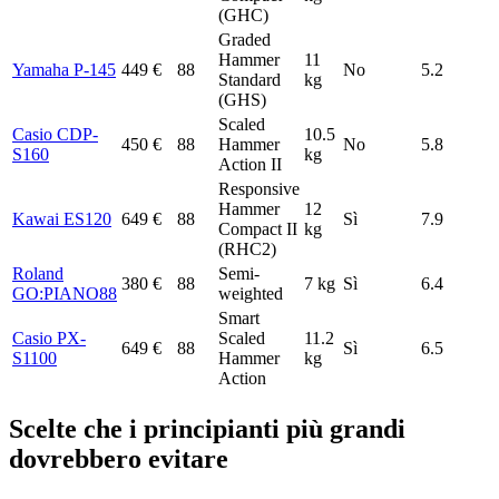
(GHC)
Graded
Hammer
11
Yamaha P-145
449 €
88
No
5.2
Standard
kg
(GHS)
Scaled
Casio CDP-
10.5
450 €
88
Hammer
No
5.8
S160
kg
Action II
Responsive
Hammer
12
Kawai ES120
649 €
88
Sì
7.9
Compact II
kg
(RHC2)
Roland
Semi-
380 €
88
7 kg
Sì
6.4
GO:PIANO88
weighted
Smart
Casio PX-
Scaled
11.2
649 €
88
Sì
6.5
S1100
Hammer
kg
Action
Scelte che i principianti più grandi
dovrebbero evitare