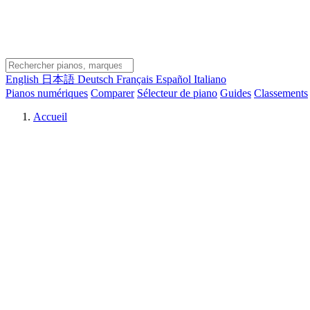
English
日本語
Deutsch
Français
Español
Italiano
Pianos numériques
Comparer
Sélecteur de piano
Guides
Classements
Accueil