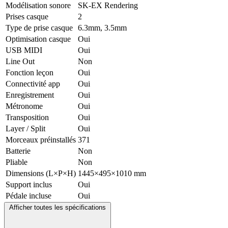
Modélisation sonore
SK-EX Rendering
Prises casque
2
Type de prise casque
6.3mm, 3.5mm
Optimisation casque
Oui
USB MIDI
Oui
Line Out
Non
Fonction leçon
Oui
Connectivité app
Oui
Enregistrement
Oui
Métronome
Oui
Transposition
Oui
Layer / Split
Oui
Morceaux préinstallés
371
Batterie
Non
Pliable
Non
Dimensions (L×P×H)
1445×495×1010 mm
Support inclus
Oui
Pédale incluse
Oui
Afficher toutes les spécifications