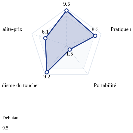
9.5
ualité-prix
Pratique 
8.3
6.1
1.5
9.2
alisme du toucher
Portabilité
Débutant
9.5