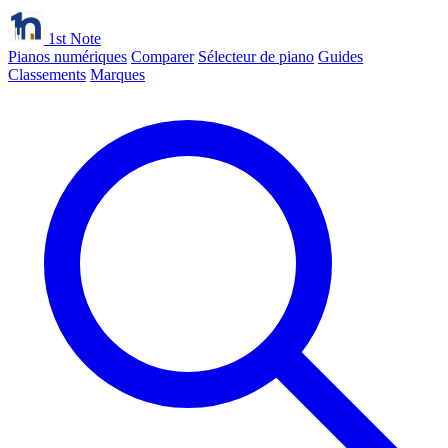
1st Note
Pianos numériques
Comparer
Sélecteur de piano
Guides
Classements
Marques