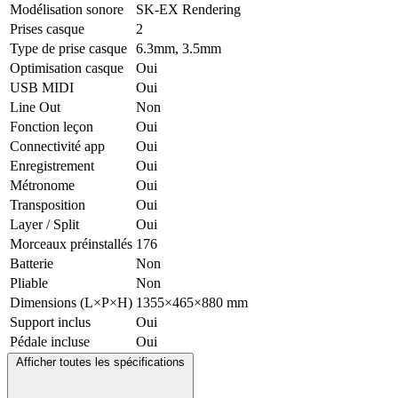
Modélisation sonore
SK-EX Rendering
Prises casque
2
Type de prise casque
6.3mm, 3.5mm
Optimisation casque
Oui
USB MIDI
Oui
Line Out
Non
Fonction leçon
Oui
Connectivité app
Oui
Enregistrement
Oui
Métronome
Oui
Transposition
Oui
Layer / Split
Oui
Morceaux préinstallés
176
Batterie
Non
Pliable
Non
Dimensions (L×P×H)
1355×465×880 mm
Support inclus
Oui
Pédale incluse
Oui
Afficher toutes les spécifications