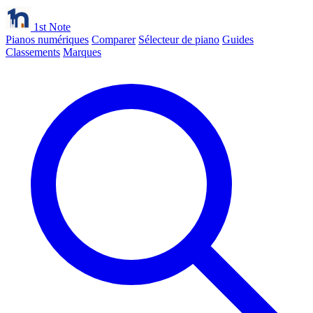
1st Note
Pianos numériques
Comparer
Sélecteur de piano
Guides
Classements
Marques