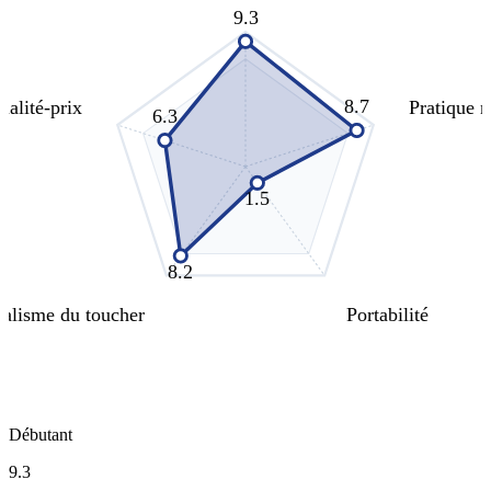
9.3
8.7
ualité-prix
Pratique 
6.3
1.5
8.2
alisme du toucher
Portabilité
Débutant
9.3