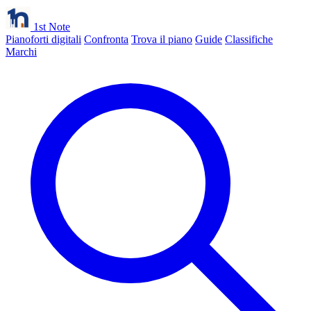
1st Note
Pianoforti digitali
Confronta
Trova il piano
Guide
Classifiche
Marchi