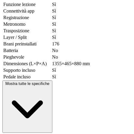
Funzione lezione
Sì
Connettività app
Sì
Registrazione
Sì
Metronomo
Sì
Trasposizione
Sì
Layer / Split
Sì
Brani preinstallati
176
Batteria
No
Pieghevole
No
Dimensiones (L×P×A)
1355×465×880 mm
Supporto incluso
Sì
Pedale incluso
Sì
Mostra tutte le specifiche