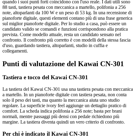
quando i suoi punti forti coincidono con l'uso reale. I dati utili sono
88 tasti, tastiera pesata con meccanica a martello, polifonia a 256
note, altoparlanti da 100 W e un peso di 53 kg. In una recensione di
pianoforte digitale, questi elementi contano più di una frase generica
sul miglior pianoforte digitale. Per lo studio a casa, può essere un
candidato valido se comandi e funzioni corrispondono alla pratica
prevista. Come modello attuale, resta un candidato sensato nel
confronto. Il confronto più corretto è con modelli della stessa fascia
d'uso, guardando tastiera, altoparlanti, studio in cuffia e
collegamenti.
Punti di valutazione del Kawai CN-301
Tastiera e tocco del Kawai CN-301
La tastiera del Kawai CN-301 usa una tastiera pesata con meccanica
a martello. In un pianoforte digitale con tastiera pesata, non conta
solo il peso dei tasti, ma quanto la meccanica aiuta uno studio
regolare. La superficie ivory feel aggiunge un dettaglio pratico di
comfort. La scheda indica polifonia a 256 note; basta per brani
normali, mentre passaggi più densi con pedale richiedono più
margine. La tastiera diventa quindi un vero criterio di confronto.
Per chi è indicato il Kawai CN-301