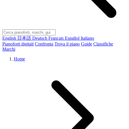
English
日本語
Deutsch
Français
Español
Italiano
Pianoforti digitali
Confronta
Trova il piano
Guide
Classifiche
Marchi
Home