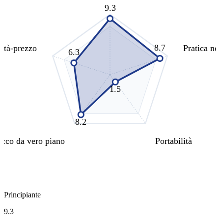
9.3
8.7
ità-prezzo
Pratica no
6.3
1.5
8.2
cco da vero piano
Portabilità
Principiante
9.3