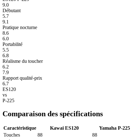
9.0
Débutant
5.7
9.1
Pratique nocturne
8.6
6.0
Portabilité
5.5
6.8
Réalisme du toucher
6.2
7.9
Rapport qualité-prix
6.7
ES120
vs
P-225
Comparaison des spécifications
Caractéristique
Kawai ES120
Yamaha P-225
Touches
88
88