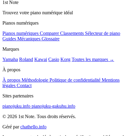
1st Note
Trouvez votre piano numérique idéal
Pianos numériques
Pianos numériques
Comparer
Classements
Sélecteur de piano
Guides
Mécaniques
Glossaire
Marques
Yamaha
Roland
Kawai
Casio
Korg
Toutes les marques →
À propos
À propos
Méthodologie
Politique de confidentialité
Mentions
légales
Contact
Sites partenaires
pianojuku.info
pianojuku-gakuhu.info
© 2026 1st Note. Tous droits réservés.
Géré par
chathello.info