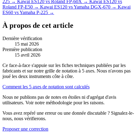
225
→
Kawai ES120
vs
Roland FP-60X
→
Kawai ES120
vs
Roland FP-E50
→
Kawai ES120
vs
Yamaha DGX-670
→
Kawai
ES60
vs
Yamaha P-225
→
À propos de cet article
Dernière vérification
15 mai 2026
Première publication
15 avril 2026
Ce face-à-face s'appuie sur les fiches techniques publiées par les
fabricants et sur notre grille de notation à 5 axes. Nous n'avons pas
joué les deux instruments côte à côte.
Comment les 5 axes de notation sont calculés
Nous ne publions pas de notes en étoiles ni d'agrégat d'avis
utilisateurs. Voir notre méthodologie pour les raisons.
Vous avez repéré une erreur ou une donnée discutable ? Signalez-le-
nous, nous vérifierons.
Proposer une correction