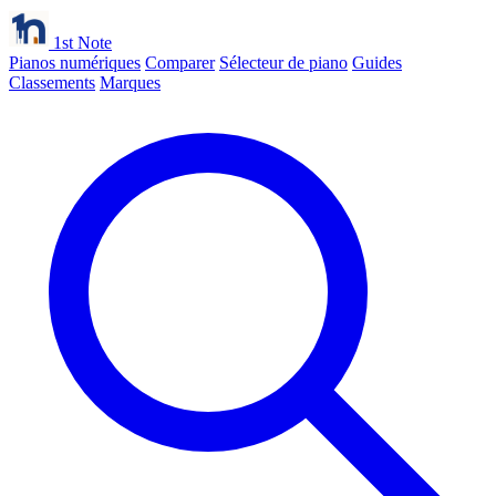
1st Note
Pianos numériques
Comparer
Sélecteur de piano
Guides
Classements
Marques