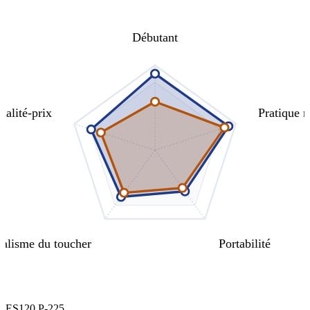
Débutant
ualité-prix
Pratique 
alisme du toucher
Portabilité
ES120
P-225