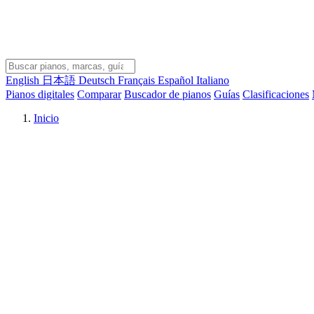
English
日本語
Deutsch
Français
Español
Italiano
Pianos digitales
Comparar
Buscador de pianos
Guías
Clasificaciones
Inicio