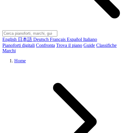
English
日本語
Deutsch
Français
Español
Italiano
Pianoforti digitali
Confronta
Trova il piano
Guide
Classifiche
Marchi
Home