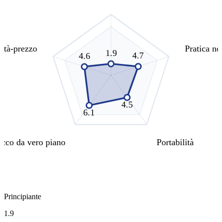
ità-prezzo
Pratica no
1.9
4.7
4.6
4.5
6.1
cco da vero piano
Portabilità
Principiante
1.9