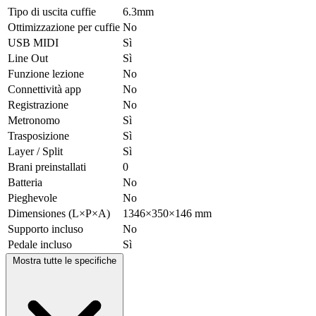
Tipo di uscita cuffie
6.3mm
Ottimizzazione per cuffie
No
USB MIDI
Sì
Line Out
Sì
Funzione lezione
No
Connettività app
No
Registrazione
No
Metronomo
Sì
Trasposizione
Sì
Layer / Split
Sì
Brani preinstallati
0
Batteria
No
Pieghevole
No
Dimensiones (L×P×A)
1346×350×146 mm
Supporto incluso
No
Pedale incluso
Sì
Mostra tutte le specifiche