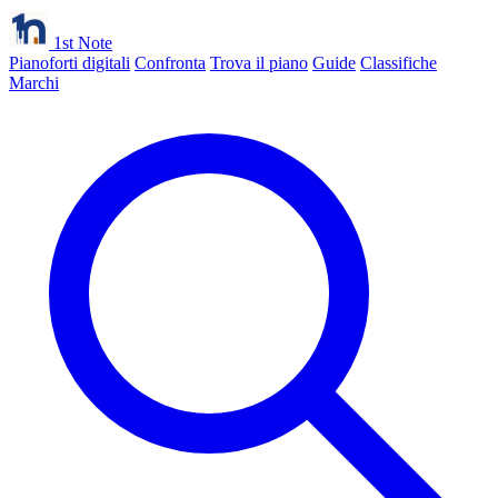
1st Note
Pianoforti digitali
Confronta
Trova il piano
Guide
Classifiche
Marchi