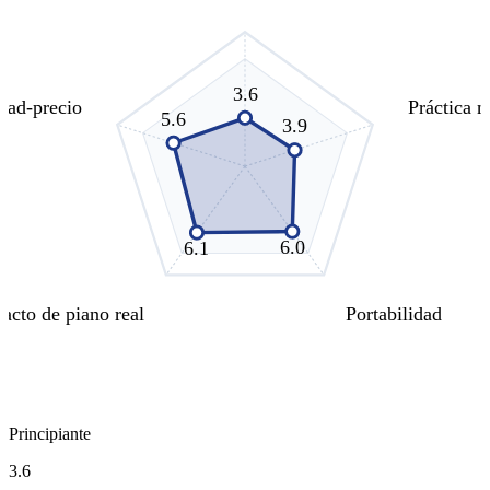
3.6
idad-precio
Práctica n
5.6
3.9
6.0
6.1
Tacto de piano real
Portabilidad
Principiante
3.6