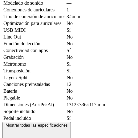
Modelado de sonido
—
Conexiones de auriculares
1
Tipo de conexión de auriculares
3.5mm
Optimización para auriculares
No
USB MIDI
Sí
Line Out
No
Función de lección
No
Conectividad con apps
Sí
Grabación
No
Metrónomo
Sí
Transposición
Sí
Layer / Split
No
Canciones preinstaladas
12
Batería
No
Plegable
No
Dimensiones (An×Pr×Al)
1312×336×117 mm
Soporte incluido
No
Pedal incluido
Sí
Mostrar todas las especificaciones