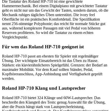
Die Tastatur des Roland HP-710 ist eine gewichtete
Hammermechanik. Bei einem Digitalpiano mit gewichteter Tastatur
geht es nicht nur um das Gewicht der Tasten, sondern darum, ob die
Mechanik ruhiges tägliches Üben unterstützt. Die ivory feel
Oberfläche ist ein praktisches Komfortdetail. Die Spezifikation
nennt 256-stimmige Polyphonie; das reicht für normale Stücke gut
aus, während komplexere Passagen mit viel Pedal von höheren
Reserven profitieren. So wird die Tastatur zu einem echten
Vergleichspunkt.
Für wen das Roland HP-710 geeignet ist
Roland HP-710 passt am ehesten für Spieler mit regelmäßiger
Übung. Der wichtigste Einsatzbereich ist das Üben zu Hause.
Stärken: ein klavierähnlicheres Spielgefühl. Grenzen: der Bedarf an
maximaler Mobilität. Vor dem Kauf sollten Ständer, Pedal,
Kopfhöreranschluss, App-Anbindung und Verfügbarkeit geprüft
werden.
Roland HP-710 Klang und Lautsprecher
Roland HP-710 bietet 324 Klänge und 60W-Lautsprecher. Das
beschreibt den Klangteil des Tests: genug Auswahl für die Übung,
aber die Praxis hängt stark von Lautsprecherleistung,