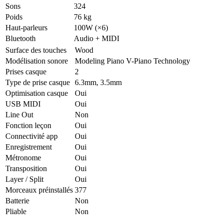
Sons
324
Poids
76 kg
Haut-parleurs
100W (×6)
Bluetooth
Audio + MIDI
Surface des touches
Wood
Modélisation sonore
Modeling Piano V-Piano Technology
Prises casque
2
Type de prise casque
6.3mm, 3.5mm
Optimisation casque
Oui
USB MIDI
Oui
Line Out
Non
Fonction leçon
Oui
Connectivité app
Oui
Enregistrement
Oui
Métronome
Oui
Transposition
Oui
Layer / Split
Oui
Morceaux préinstallés
377
Batterie
Non
Pliable
Non