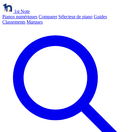
1st Note
Pianos numériques
Comparer
Sélecteur de piano
Guides
Classements
Marques