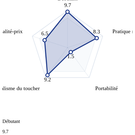
9.7
ualité-prix
Pratique 
8.3
6.5
1.5
9.2
alisme du toucher
Portabilité
Débutant
9.7