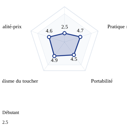
ualité-prix
Pratique 
2.5
4.7
4.6
4.5
4.9
alisme du toucher
Portabilité
Débutant
2.5