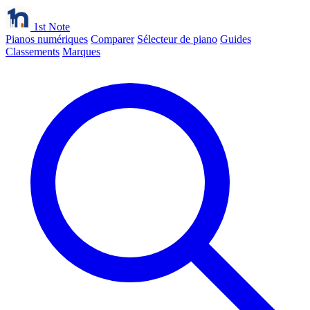
1st Note
Pianos numériques
Comparer
Sélecteur de piano
Guides
Classements
Marques