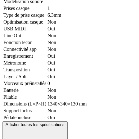
Modélisation sonore
Prises casque
1
Type de prise casque
6.3mm
Optimisation casque
Non
USB MIDI
Oui
Line Out
Non
Fonction leçon
Non
Connectivité app
Non
Enregistrement
Oui
Métronome
Oui
Transposition
Oui
Layer / Split
Oui
Morceaux préinstallés
0
Batterie
Non
Pliable
Non
Dimensions (L×P×H)
1340×340×130 mm
Support inclus
Non
Pédale incluse
Oui
Afficher toutes les spécifications