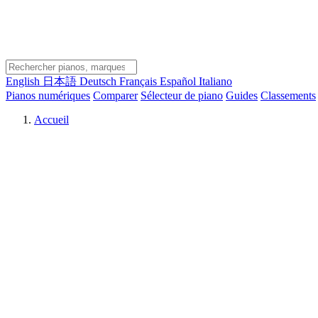
English
日本語
Deutsch
Français
Español
Italiano
Pianos numériques
Comparer
Sélecteur de piano
Guides
Classements
Accueil