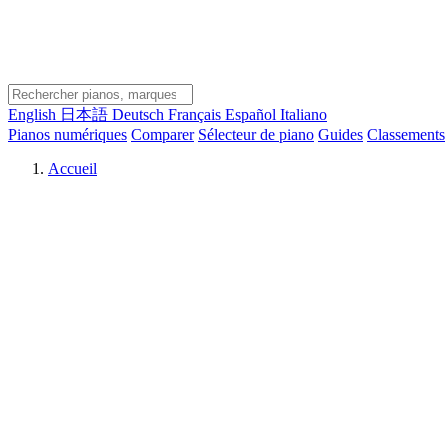
English
日本語
Deutsch
Français
Español
Italiano
Pianos numériques
Comparer
Sélecteur de piano
Guides
Classements
Accueil