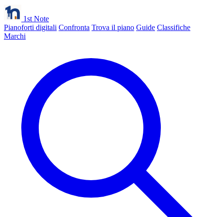
1st Note
Pianoforti digitali
Confronta
Trova il piano
Guide
Classifiche
Marchi