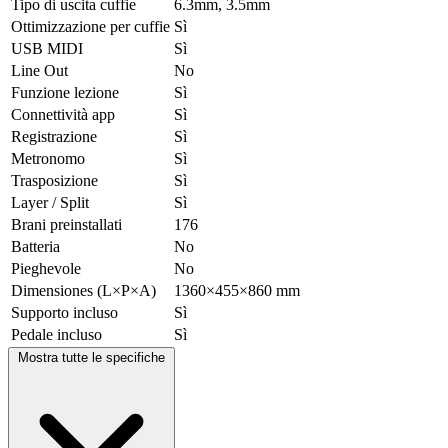
Tipo di uscita cuffie
6.3mm, 3.5mm
Ottimizzazione per cuffie
Sì
USB MIDI
Sì
Line Out
No
Funzione lezione
Sì
Connettività app
Sì
Registrazione
Sì
Metronomo
Sì
Trasposizione
Sì
Layer / Split
Sì
Brani preinstallati
176
Batteria
No
Pieghevole
No
Dimensiones (L×P×A)
1360×455×860 mm
Supporto incluso
Sì
Pedale incluso
Sì
Mostra tutte le specifiche