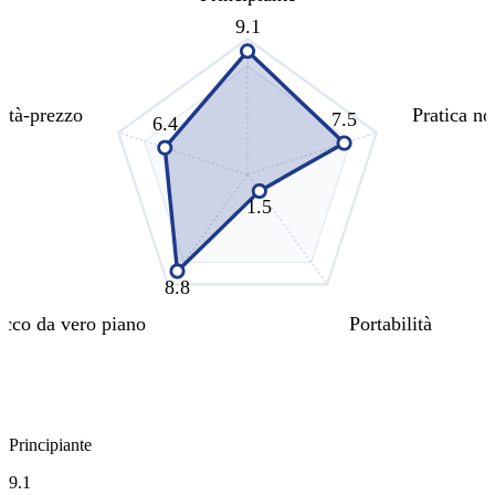
9.1
ità-prezzo
Pratica no
7.5
6.4
1.5
8.8
cco da vero piano
Portabilità
Principiante
9.1