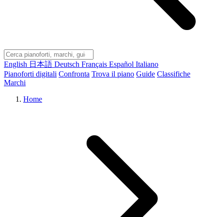
English
日本語
Deutsch
Français
Español
Italiano
Pianoforti digitali
Confronta
Trova il piano
Guide
Classifiche
Marchi
Home