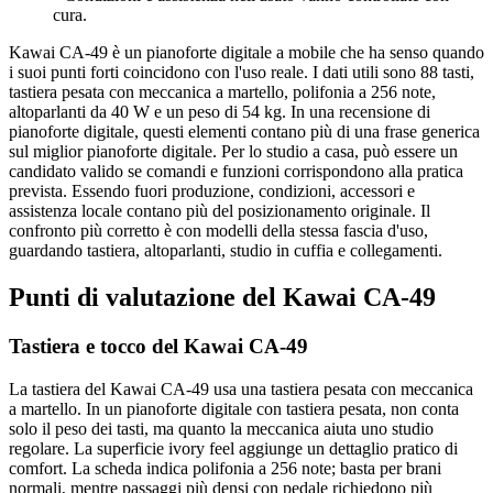
cura.
Kawai CA-49 è un pianoforte digitale a mobile che ha senso quando
i suoi punti forti coincidono con l'uso reale. I dati utili sono 88 tasti,
tastiera pesata con meccanica a martello, polifonia a 256 note,
altoparlanti da 40 W e un peso di 54 kg. In una recensione di
pianoforte digitale, questi elementi contano più di una frase generica
sul miglior pianoforte digitale. Per lo studio a casa, può essere un
candidato valido se comandi e funzioni corrispondono alla pratica
prevista. Essendo fuori produzione, condizioni, accessori e
assistenza locale contano più del posizionamento originale. Il
confronto più corretto è con modelli della stessa fascia d'uso,
guardando tastiera, altoparlanti, studio in cuffia e collegamenti.
Punti di valutazione del Kawai CA-49
Tastiera e tocco del Kawai CA-49
La tastiera del Kawai CA-49 usa una tastiera pesata con meccanica
a martello. In un pianoforte digitale con tastiera pesata, non conta
solo il peso dei tasti, ma quanto la meccanica aiuta uno studio
regolare. La superficie ivory feel aggiunge un dettaglio pratico di
comfort. La scheda indica polifonia a 256 note; basta per brani
normali, mentre passaggi più densi con pedale richiedono più