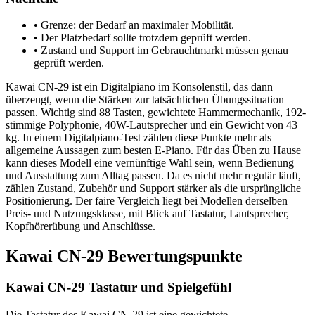
•
Grenze: der Bedarf an maximaler Mobilität.
•
Der Platzbedarf sollte trotzdem geprüft werden.
•
Zustand und Support im Gebrauchtmarkt müssen genau
geprüft werden.
Kawai CN-29 ist ein Digitalpiano im Konsolenstil, das dann
überzeugt, wenn die Stärken zur tatsächlichen Übungssituation
passen. Wichtig sind 88 Tasten, gewichtete Hammermechanik, 192-
stimmige Polyphonie, 40W-Lautsprecher und ein Gewicht von 43
kg. In einem Digitalpiano-Test zählen diese Punkte mehr als
allgemeine Aussagen zum besten E-Piano. Für das Üben zu Hause
kann dieses Modell eine vernünftige Wahl sein, wenn Bedienung
und Ausstattung zum Alltag passen. Da es nicht mehr regulär läuft,
zählen Zustand, Zubehör und Support stärker als die ursprüngliche
Positionierung. Der faire Vergleich liegt bei Modellen derselben
Preis- und Nutzungsklasse, mit Blick auf Tastatur, Lautsprecher,
Kopfhörerübung und Anschlüsse.
Kawai CN-29 Bewertungspunkte
Kawai CN-29 Tastatur und Spielgefühl
Die Tastatur des Kawai CN-29 ist eine gewichtete