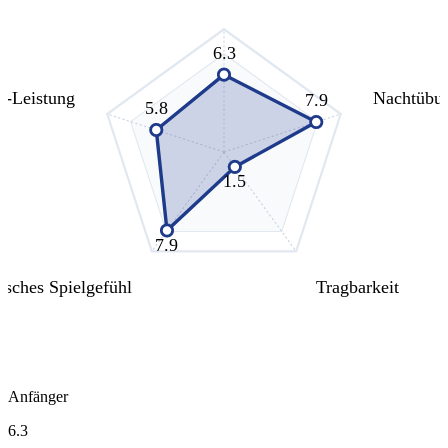
6.3
s-Leistung
Nachtübu
7.9
5.8
1.5
7.9
isches Spielgefühl
Tragbarkeit
Anfänger
6.3