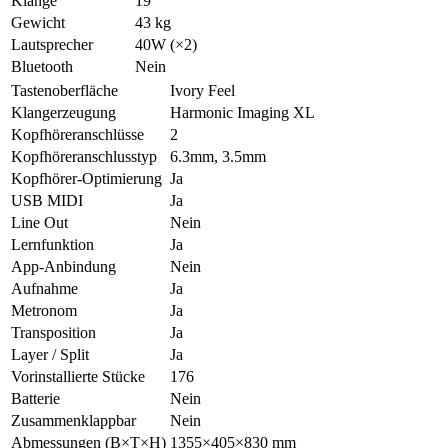
Klänge
19
Gewicht
43 kg
Lautsprecher
40W (×2)
Bluetooth
Nein
Tastenoberfläche
Ivory Feel
Klangerzeugung
Harmonic Imaging XL
Kopfhöreranschlüsse
2
Kopfhöreranschlusstyp
6.3mm, 3.5mm
Kopfhörer-Optimierung
Ja
USB MIDI
Ja
Line Out
Nein
Lernfunktion
Ja
App-Anbindung
Nein
Aufnahme
Ja
Metronom
Ja
Transposition
Ja
Layer / Split
Ja
Vorinstallierte Stücke
176
Batterie
Nein
Zusammenklappbar
Nein
Abmessungen (B×T×H)
1355×405×830 mm