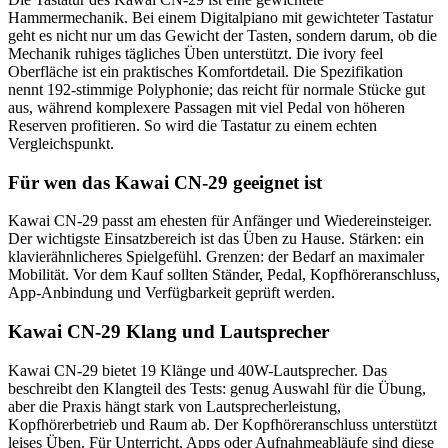
Hammermechanik. Bei einem Digitalpiano mit gewichteter Tastatur
geht es nicht nur um das Gewicht der Tasten, sondern darum, ob die
Mechanik ruhiges tägliches Üben unterstützt. Die ivory feel
Oberfläche ist ein praktisches Komfortdetail. Die Spezifikation
nennt 192-stimmige Polyphonie; das reicht für normale Stücke gut
aus, während komplexere Passagen mit viel Pedal von höheren
Reserven profitieren. So wird die Tastatur zu einem echten
Vergleichspunkt.
Für wen das Kawai CN-29 geeignet ist
Kawai CN-29 passt am ehesten für Anfänger und Wiedereinsteiger.
Der wichtigste Einsatzbereich ist das Üben zu Hause. Stärken: ein
klavierähnlicheres Spielgefühl. Grenzen: der Bedarf an maximaler
Mobilität. Vor dem Kauf sollten Ständer, Pedal, Kopfhöreranschluss,
App-Anbindung und Verfügbarkeit geprüft werden.
Kawai CN-29 Klang und Lautsprecher
Kawai CN-29 bietet 19 Klänge und 40W-Lautsprecher. Das
beschreibt den Klangteil des Tests: genug Auswahl für die Übung,
aber die Praxis hängt stark von Lautsprecherleistung,
Kopfhörerbetrieb und Raum ab. Der Kopfhöreranschluss unterstützt
leises Üben. Für Unterricht, Apps oder Aufnahmeabläufe sind diese