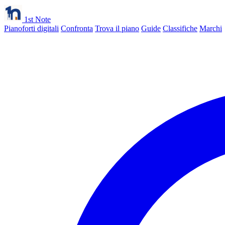
1st Note
Pianoforti digitali
Confronta
Trova il piano
Guide
Classifiche
Marchi