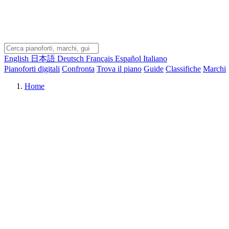
English
日本語
Deutsch
Français
Español
Italiano
Pianoforti digitali
Confronta
Trova il piano
Guide
Classifiche
Marchi
Home