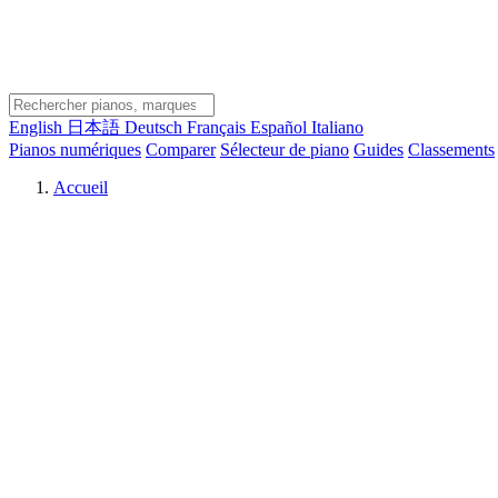
English
日本語
Deutsch
Français
Español
Italiano
Pianos numériques
Comparer
Sélecteur de piano
Guides
Classements
Accueil