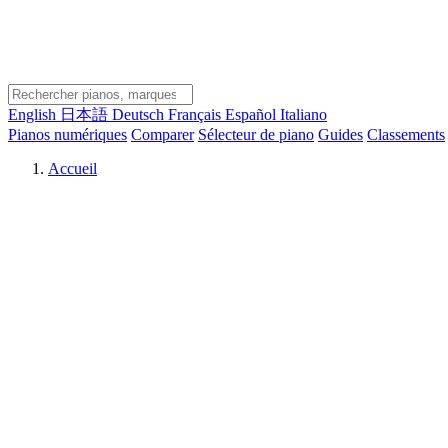
English
日本語
Deutsch
Français
Español
Italiano
Pianos numériques
Comparer
Sélecteur de piano
Guides
Classements
Accueil