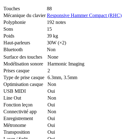
Touches
88
Mécanique du clavier
Responsive Hammer Compact (RHC)
Polyphonie
192 notes
Sons
15
Poids
39 kg
Haut-parleurs
30W (×2)
Bluetooth
Non
Surface des touches
None
Modélisation sonore
Harmonic Imaging
Prises casque
2
Type de prise casque
6.3mm, 3.5mm
Optimisation casque
Non
USB MIDI
Oui
Line Out
Non
Fonction leçon
Oui
Connectivité app
Non
Enregistrement
Oui
Métronome
Oui
Transposition
Oui
Layer / Split
Oui