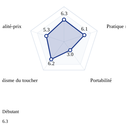
6.3
ualité-prix
Pratique 
6.1
5.3
3.0
6.2
alisme du toucher
Portabilité
Débutant
6.3