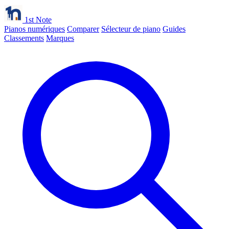
1st Note
Pianos numériques
Comparer
Sélecteur de piano
Guides
Classements
Marques