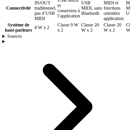
USB MIDI
IN/OUT
USB
MIDI et
Bl
et
Connectivité
traditionnel,
MIDI, sans
fonctions
M
connexion à
pas d’USB
Bluetooth
orientées
U
l’application
MIDI
application
Système de
Classe 9 W
Classe 20
Classe 20
Cl
8 W x 2
haut-parleurs
x 2
W x 2
W x 2
Sources