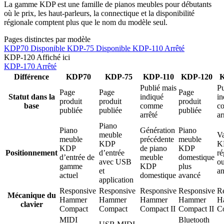
La gamme KDP est une famille de pianos meubles pour débutants
où le prix, les haut-parleurs, la connectique et la disponibilité
régionale comptent plus que le nom du modèle seul.
Pages distinctes par modèle
KDP70
Disponible
KDP-75
Disponible
KDP-110
Arrêté
KDP-120
Affiché ici
KDP-170
Arrêté
Différence
KDP70
KDP-75
KDP-110
KDP-120
K
Publié mais
Pu
Page
Page
Page
Statut dans la
indiqué
in
produit
produit
produit
base
comme
c
publiée
publiée
publiée
arrêté
ar
Piano
Piano
Génération
Piano
meuble
Va
meuble
précédente
meuble
KDP
K
KDP
de piano
KDP
Positionnement
d’entrée
ré
d’entrée de
meuble
domestique
avec USB
o
gamme
KDP
plus
et
an
actuel
domestique
avancé
application
Responsive
Responsive
Responsive
Responsive
R
Mécanique du
Hammer
Hammer
Hammer
Hammer
H
clavier
Compact
Compact
Compact II
Compact II
C
MIDI
Bluetooth