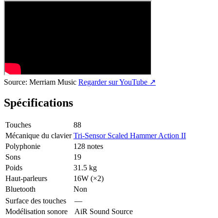
Source:
Merriam Music
Regarder sur YouTube ↗
Spécifications
Touches
88
Mécanique du clavier
Tri-Sensor Scaled Hammer Action II
Polyphonie
128 notes
Sons
19
Poids
31.5 kg
Haut-parleurs
16W (×2)
Bluetooth
Non
Surface des touches
—
Modélisation sonore
AiR Sound Source