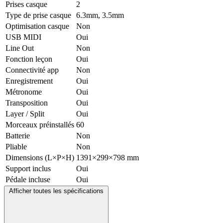
Prises casque
2
Type de prise casque
6.3mm, 3.5mm
Optimisation casque
Non
USB MIDI
Oui
Line Out
Non
Fonction leçon
Oui
Connectivité app
Non
Enregistrement
Oui
Métronome
Oui
Transposition
Oui
Layer / Split
Oui
Morceaux préinstallés
60
Batterie
Non
Pliable
Non
Dimensions (L×P×H)
1391×299×798 mm
Support inclus
Oui
Pédale incluse
Oui
Afficher toutes les spécifications