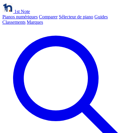
1st Note
Pianos numériques
Comparer
Sélecteur de piano
Guides
Classements
Marques