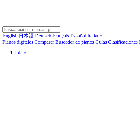
English
日本語
Deutsch
Français
Español
Italiano
Pianos digitales
Comparar
Buscador de pianos
Guías
Clasificaciones
Inicio