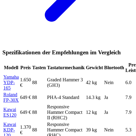
Spezifikationen der Empfehlungen im Vergleich
Pre
Modell
Preis
Tasten
Tastaturmechanik
Gewicht
Bluetooth
Leis
Yamaha
1.650
Graded Hammer 3
YDP-
88
42 kg
Nein
6.0
€
(GH3)
165
Roland
649 €
88
PHA-4 Standard
14.3 kg
Ja
7.9
FP-30X
Responsive
Kawai
649 €
88
Hammer Compact
12 kg
Ja
7.9
ES120
II (RHC2)
Kawai
Responsive
1.370
KDP-
88
Hammer Compact
39 kg
Nein
5.3
€
120
(RHC)