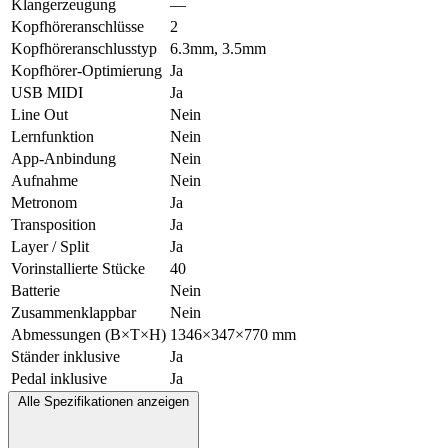
Klangerzeugung
—
Kopfhöreranschlüsse
2
Kopfhöreranschlusstyp
6.3mm, 3.5mm
Kopfhörer-Optimierung
Ja
USB MIDI
Ja
Line Out
Nein
Lernfunktion
Nein
App-Anbindung
Nein
Aufnahme
Nein
Metronom
Ja
Transposition
Ja
Layer / Split
Ja
Vorinstallierte Stücke
40
Batterie
Nein
Zusammenklappbar
Nein
Abmessungen (B×T×H)
1346×347×770 mm
Ständer inklusive
Ja
Pedal inklusive
Ja
Alle Spezifikationen anzeigen