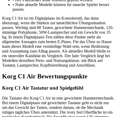
•
Nahe aktuelle Modelle können für manche Spieler besser
passen.
Korg C1 Air ist ein Digitalpiano im Konsolenstil, das dann
überzeugt, wenn die Stärken zur tatsächlichen Übungssituation
passen. Wichtig sind 88 Tasten, gewichtete Hammermechanik, 120-
stimmige Polyphonie, 50W-Lautsprecher und ein Gewicht von 35
kg. In einem Digitalpiano-Test zählen diese Punkte mehr als
allgemeine Aussagen zum besten E-Piano. Für das Üben zu Hause
kann dieses Modell eine vernünftige Wahl sein, wenn Bedienung
und Ausstattung zum Alltag passen. Als aktuelles Modell bleibt es
ein sinnvoller Kandidat im Vergleich. Der faire Vergleich liegt bei
Modellen derselben Preis- und Nutzungsklasse, mit Blick auf
Tastatur, Lautsprecher, Kopfhörerübung und Anschlüsse.
Korg C1 Air Bewertungspunkte
Korg C1 Air Tastatur und Spielgefühl
Die Tastatur des Korg C1 Air ist eine gewichtete Hammermechanik.
Bei einem Digitalpiano mit gewichteter Tastatur geht es nicht nur
um das Gewicht der Tasten, sondern darum, ob die Mechanik
ruhiges tägliches Üben unterstützt. Die ivory feel Oberfläche ist ein
praktisches Komfortdetail. Die Spezifikation nennt 120-stimmige