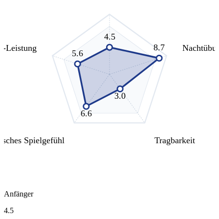
4.5
8.7
s-Leistung
Nachtübu
5.6
3.0
6.6
isches Spielgefühl
Tragbarkeit
Anfänger
4.5