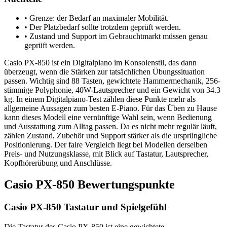
•
Grenze: der Bedarf an maximaler Mobilität.
•
Der Platzbedarf sollte trotzdem geprüft werden.
•
Zustand und Support im Gebrauchtmarkt müssen genau
geprüft werden.
Casio PX-850 ist ein Digitalpiano im Konsolenstil, das dann
überzeugt, wenn die Stärken zur tatsächlichen Übungssituation
passen. Wichtig sind 88 Tasten, gewichtete Hammermechanik, 256-
stimmige Polyphonie, 40W-Lautsprecher und ein Gewicht von 34.3
kg. In einem Digitalpiano-Test zählen diese Punkte mehr als
allgemeine Aussagen zum besten E-Piano. Für das Üben zu Hause
kann dieses Modell eine vernünftige Wahl sein, wenn Bedienung
und Ausstattung zum Alltag passen. Da es nicht mehr regulär läuft,
zählen Zustand, Zubehör und Support stärker als die ursprüngliche
Positionierung. Der faire Vergleich liegt bei Modellen derselben
Preis- und Nutzungsklasse, mit Blick auf Tastatur, Lautsprecher,
Kopfhörerübung und Anschlüsse.
Casio PX-850 Bewertungspunkte
Casio PX-850 Tastatur und Spielgefühl
Die Tastatur des Casio PX-850 ist eine gewichtete