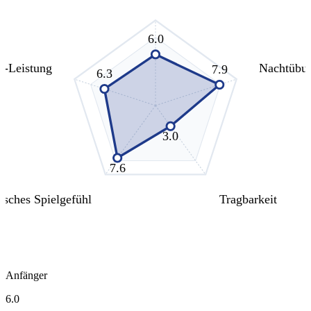
6.0
s-Leistung
Nachtübu
7.9
6.3
3.0
7.6
isches Spielgefühl
Tragbarkeit
Anfänger
6.0