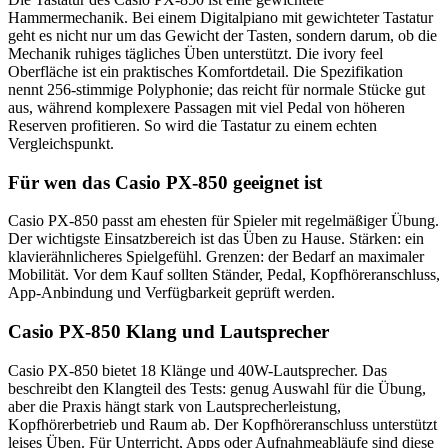
Hammermechanik. Bei einem Digitalpiano mit gewichteter Tastatur
geht es nicht nur um das Gewicht der Tasten, sondern darum, ob die
Mechanik ruhiges tägliches Üben unterstützt. Die ivory feel
Oberfläche ist ein praktisches Komfortdetail. Die Spezifikation
nennt 256-stimmige Polyphonie; das reicht für normale Stücke gut
aus, während komplexere Passagen mit viel Pedal von höheren
Reserven profitieren. So wird die Tastatur zu einem echten
Vergleichspunkt.
Für wen das Casio PX-850 geeignet ist
Casio PX-850 passt am ehesten für Spieler mit regelmäßiger Übung.
Der wichtigste Einsatzbereich ist das Üben zu Hause. Stärken: ein
klavierähnlicheres Spielgefühl. Grenzen: der Bedarf an maximaler
Mobilität. Vor dem Kauf sollten Ständer, Pedal, Kopfhöreranschluss,
App-Anbindung und Verfügbarkeit geprüft werden.
Casio PX-850 Klang und Lautsprecher
Casio PX-850 bietet 18 Klänge und 40W-Lautsprecher. Das
beschreibt den Klangteil des Tests: genug Auswahl für die Übung,
aber die Praxis hängt stark von Lautsprecherleistung,
Kopfhörerbetrieb und Raum ab. Der Kopfhöreranschluss unterstützt
leises Üben. Für Unterricht, Apps oder Aufnahmeabläufe sind diese