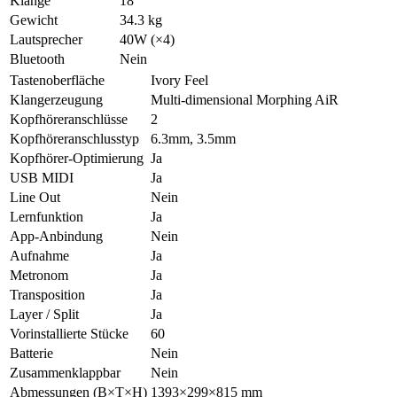
Klänge
18
Gewicht
34.3 kg
Lautsprecher
40W (×4)
Bluetooth
Nein
Tastenoberfläche
Ivory Feel
Klangerzeugung
Multi-dimensional Morphing AiR
Kopfhöreranschlüsse
2
Kopfhöreranschlusstyp
6.3mm, 3.5mm
Kopfhörer-Optimierung
Ja
USB MIDI
Ja
Line Out
Nein
Lernfunktion
Ja
App-Anbindung
Nein
Aufnahme
Ja
Metronom
Ja
Transposition
Ja
Layer / Split
Ja
Vorinstallierte Stücke
60
Batterie
Nein
Zusammenklappbar
Nein
Abmessungen (B×T×H)
1393×299×815 mm