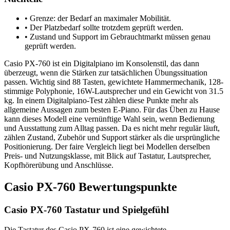
•
Grenze: der Bedarf an maximaler Mobilität.
•
Der Platzbedarf sollte trotzdem geprüft werden.
•
Zustand und Support im Gebrauchtmarkt müssen genau
geprüft werden.
Casio PX-760 ist ein Digitalpiano im Konsolenstil, das dann
überzeugt, wenn die Stärken zur tatsächlichen Übungssituation
passen. Wichtig sind 88 Tasten, gewichtete Hammermechanik, 128-
stimmige Polyphonie, 16W-Lautsprecher und ein Gewicht von 31.5
kg. In einem Digitalpiano-Test zählen diese Punkte mehr als
allgemeine Aussagen zum besten E-Piano. Für das Üben zu Hause
kann dieses Modell eine vernünftige Wahl sein, wenn Bedienung
und Ausstattung zum Alltag passen. Da es nicht mehr regulär läuft,
zählen Zustand, Zubehör und Support stärker als die ursprüngliche
Positionierung. Der faire Vergleich liegt bei Modellen derselben
Preis- und Nutzungsklasse, mit Blick auf Tastatur, Lautsprecher,
Kopfhörerübung und Anschlüsse.
Casio PX-760 Bewertungspunkte
Casio PX-760 Tastatur und Spielgefühl
Die Tastatur des Casio PX-760 ist eine gewichtete