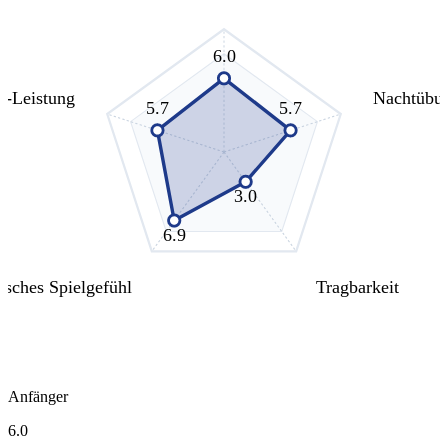
6.0
s-Leistung
Nachtübu
5.7
5.7
3.0
6.9
isches Spielgefühl
Tragbarkeit
Anfänger
6.0