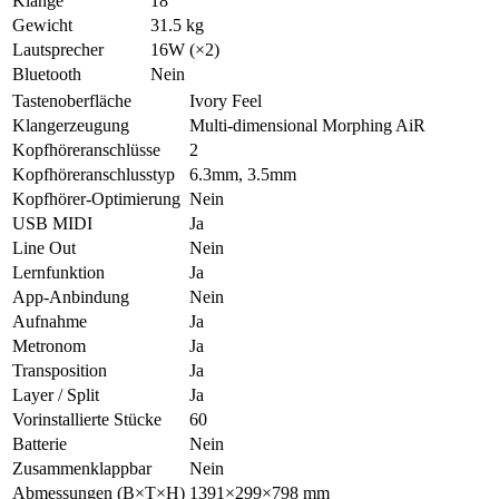
Klänge
18
Gewicht
31.5 kg
Lautsprecher
16W (×2)
Bluetooth
Nein
Tastenoberfläche
Ivory Feel
Klangerzeugung
Multi-dimensional Morphing AiR
Kopfhöreranschlüsse
2
Kopfhöreranschlusstyp
6.3mm, 3.5mm
Kopfhörer-Optimierung
Nein
USB MIDI
Ja
Line Out
Nein
Lernfunktion
Ja
App-Anbindung
Nein
Aufnahme
Ja
Metronom
Ja
Transposition
Ja
Layer / Split
Ja
Vorinstallierte Stücke
60
Batterie
Nein
Zusammenklappbar
Nein
Abmessungen (B×T×H)
1391×299×798 mm