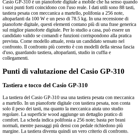
Casio GP-310 è un pianoforte digitale a mobile che ha senso quando
i suoi punti forti coincidono con l'uso reale. I dati utili sono 88 tasti,
tastiera pesata con meccanica a martello, polifonia a 256 note,
altoparlanti da 100 W e un peso di 78.5 kg. In una recensione di
pianoforte digitale, questi elementi contano più di una frase generica
sul miglior pianoforte digitale. Per lo studio a casa, può essere un
candidato valido se comandi e funzioni corrispondono alla pratica
prevista. Come modello attuale, resta un candidato sensato nel
confronto. Il confronto più corretto è con modelli della stessa fascia
d'uso, guardando tastiera, altoparlanti, studio in cuffia e
collegamenti.
Punti di valutazione del Casio GP-310
Tastiera e tocco del Casio GP-310
La tastiera del Casio GP-310 usa una tastiera pesata con meccanica
a martello. In un pianoforte digitale con tastiera pesata, non conta
solo il peso dei tasti, ma quanto la meccanica aiuta uno studio
regolare. La superficie wood aggiunge un dettaglio pratico di
comfort. La scheda indica polifonia a 256 note; basta per brani
normali, mentre passaggi più densi con pedale richiedono più
margine. La tastiera diventa quindi un vero criterio di confronto.