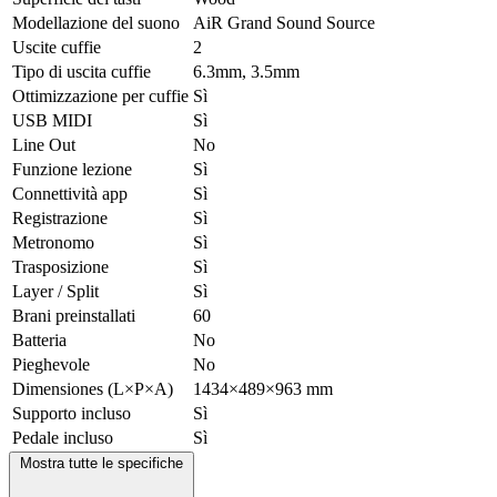
Modellazione del suono
AiR Grand Sound Source
Uscite cuffie
2
Tipo di uscita cuffie
6.3mm, 3.5mm
Ottimizzazione per cuffie
Sì
USB MIDI
Sì
Line Out
No
Funzione lezione
Sì
Connettività app
Sì
Registrazione
Sì
Metronomo
Sì
Trasposizione
Sì
Layer / Split
Sì
Brani preinstallati
60
Batteria
No
Pieghevole
No
Dimensiones (L×P×A)
1434×489×963 mm
Supporto incluso
Sì
Pedale incluso
Sì
Mostra tutte le specifiche