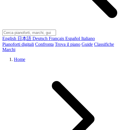
English
日本語
Deutsch
Français
Español
Italiano
Pianoforti digitali
Confronta
Trova il piano
Guide
Classifiche
Marchi
Home