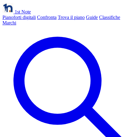
1st Note
Pianoforti digitali
Confronta
Trova il piano
Guide
Classifiche
Marchi