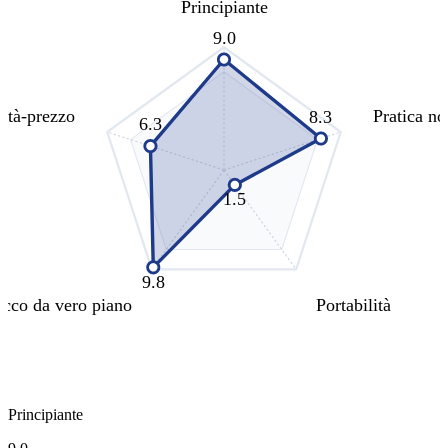
Principiante
9.0
ità-prezzo
Pratica no
8.3
6.3
1.5
9.8
cco da vero piano
Portabilità
Principiante