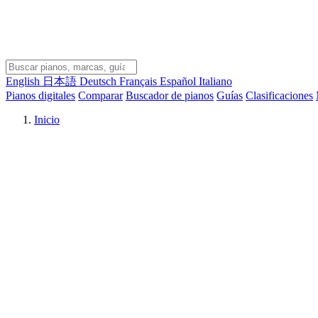
English
日本語
Deutsch
Français
Español
Italiano
Pianos digitales
Comparar
Buscador de pianos
Guías
Clasificaciones
Inicio