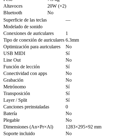
Altavoces
20W (×2)
Bluetooth
No
Superficie de las teclas
—
Modelado de sonido
Conexiones de auriculares
1
Tipo de conexión de auriculares
6.3mm
Optimización para auriculares
No
USB MIDI
Sí
Line Out
No
Función de lección
Sí
Conectividad con apps
No
Grabación
No
Metrónomo
Sí
Transposición
Sí
Layer / Split
Sí
Canciones preinstaladas
0
Batería
No
Plegable
No
Dimensiones (An×Pr×Al)
1283×295×92 mm
Soporte incluido
No