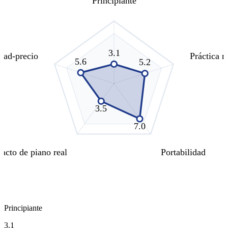
Principiante
3.1
idad-precio
Práctica n
5.6
5.2
3.5
7.0
Tacto de piano real
Portabilidad
Principiante
3.1